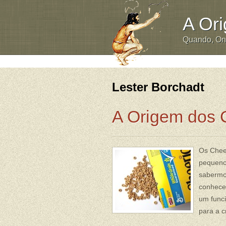
A Or
Quando, O
Lester Borchadt
A Origem dos 
Os Chee
pequeno
sabermo
conhecer
um funci
para a c