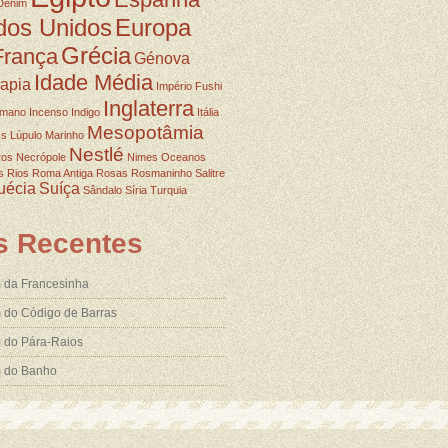
Denim
dos Unidos
Europa
Grécia
França
Génova
Idade Média
rapia
Império Fushi
Inglaterra
omano
Incenso
Indigo
Itália
Mesopotâmia
ss
Lúpulo
Marinho
Nestlé
ros
Necrópole
Nimes
Oceanos
s
Rios
Roma Antiga
Rosas
Rosmaninho
Salitre
uécia
Suíça
Sândalo
Síria
Turquia
s Recentes
 da Francesinha
 do Código de Barras
 do Pára-Raios
m do Banho