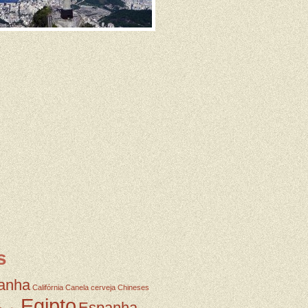
s
anha
Califórnia
Canela
cerveja
Chineses
Egipto
Espanha