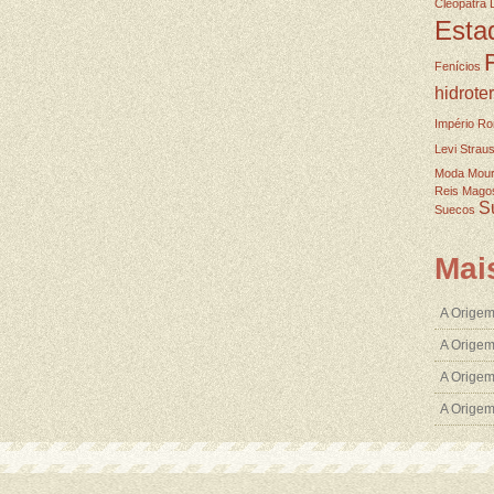
Cleopatra
Esta
Fenícios
hidrote
Império R
Levi Strau
Moda
Mou
Reis Mago
S
Suecos
Mai
A Origem
A Origem
A Origem
A Orige