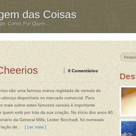
igem das Coisas
nde, Como, Por Quem…
Cheerios
0 Comentários
Des
rios são uma famosa marca registada de cereais de
-almoço disponíveis no mercado comercial. Para
s mais sobre estes famosos cereais é importante
 quem está por trás da sua criação. No início dos anos 40,
onário da General Mills, Lester Borchadt, foi nomeado
riação de...
[ Ler mais ]