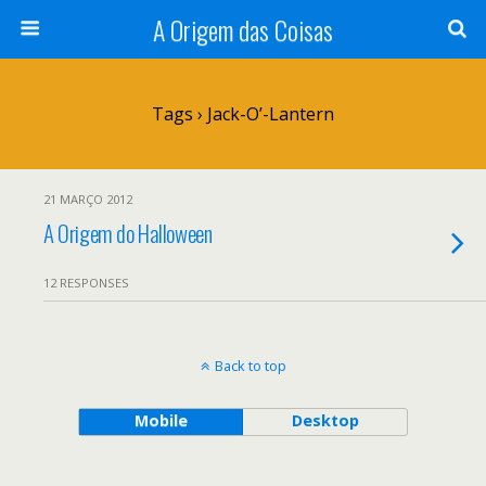
A Origem das Coisas
Tags › Jack-O’-Lantern
21 MARÇO 2012
A Origem do Halloween
12 RESPONSES
Back to top
Mobile
Desktop