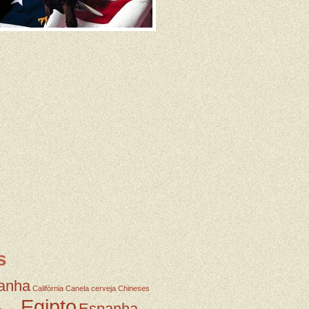
s
anha
Califórnia
Canela
cerveja
Chineses
Egipto
Espanha