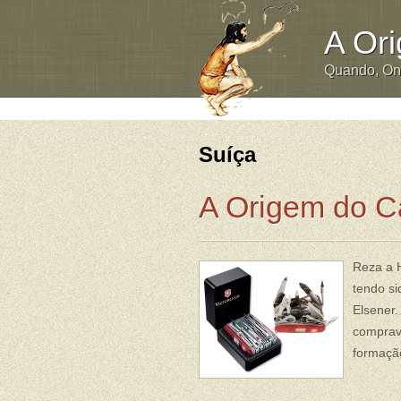
A Or
Quando, O
Suíça
A Origem do C
Reza a H
tendo si
Elsener.
comprava
formação