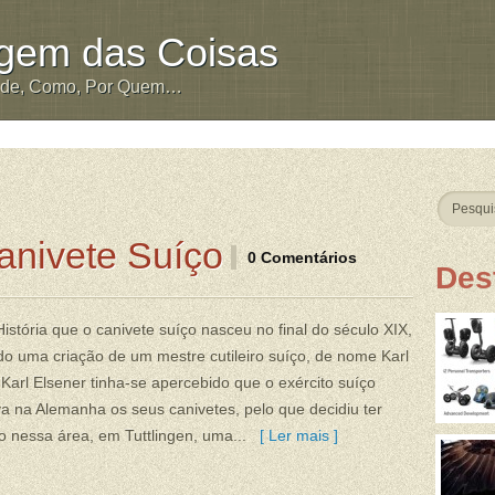
igem das Coisas
nde, Como, Por Quem…
anivete Suíço
0 Comentários
Des
istória que o canivete suíço nasceu no final do século XIX,
do uma criação de um mestre cutileiro suíço, de nome Karl
 Karl Elsener tinha-se apercebido que o exército suíço
 na Alemanha os seus canivetes, pelo que decidiu ter
 nessa área, em Tuttlingen, uma...
[ Ler mais ]