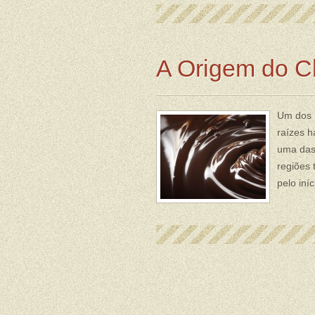
A Origem do C
Um dos m
raízes h
uma das 
regiões 
pelo iní