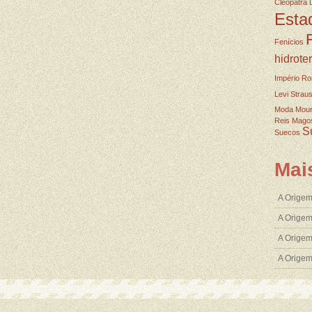
Cleopatra
Esta
Fenícios
hidrote
Império R
Levi Strau
Moda
Mou
Reis Mago
S
Suecos
Mai
A Origem
A Origem
A Origem
A Orige