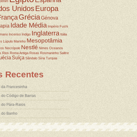
Denim
dos Unidos
Europa
Grécia
França
Génova
Idade Média
rapia
Império Fushi
Inglaterra
omano
Incenso
Indigo
Itália
Mesopotâmia
ss
Lúpulo
Marinho
Nestlé
ros
Necrópole
Nimes
Oceanos
s
Rios
Roma Antiga
Rosas
Rosmaninho
Salitre
uécia
Suíça
Sândalo
Síria
Turquia
s Recentes
 da Francesinha
 do Código de Barras
 do Pára-Raios
m do Banho