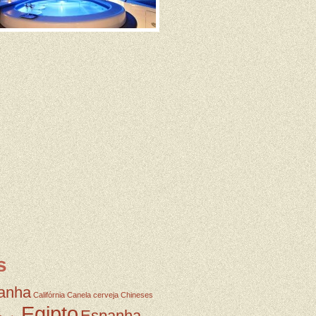
s
anha
Califórnia
Canela
cerveja
Chineses
Egipto
Espanha