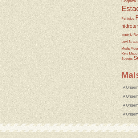
Cleopatra
Esta
Fenícios
hidrote
Império R
Levi Strau
Moda
Mou
Reis Mago
S
Suecos
Mai
A Origem
A Origem
A Origem
A Orige