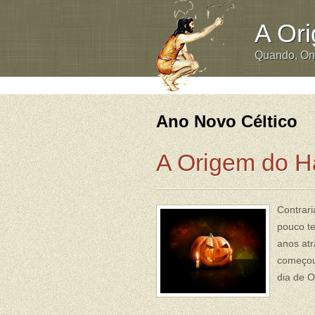
A Or
Quando, O
Ano Novo Céltico
A Origem do H
Contrari
pouco t
anos atr
começou
dia de O