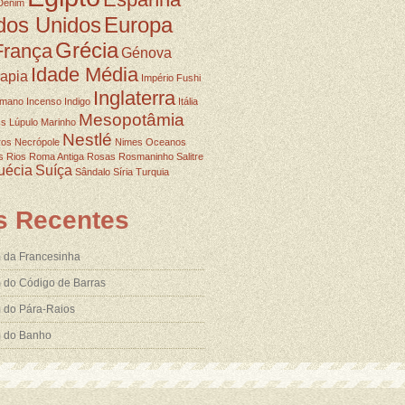
Denim
dos Unidos
Europa
Grécia
França
Génova
Idade Média
rapia
Império Fushi
Inglaterra
omano
Incenso
Indigo
Itália
Mesopotâmia
ss
Lúpulo
Marinho
Nestlé
ros
Necrópole
Nimes
Oceanos
s
Rios
Roma Antiga
Rosas
Rosmaninho
Salitre
uécia
Suíça
Sândalo
Síria
Turquia
s Recentes
 da Francesinha
 do Código de Barras
 do Pára-Raios
m do Banho