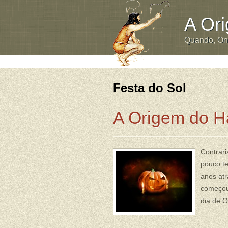
A Or
Quando, O
Festa do Sol
A Origem do H
Contrari
pouco t
anos atr
começou
dia de O