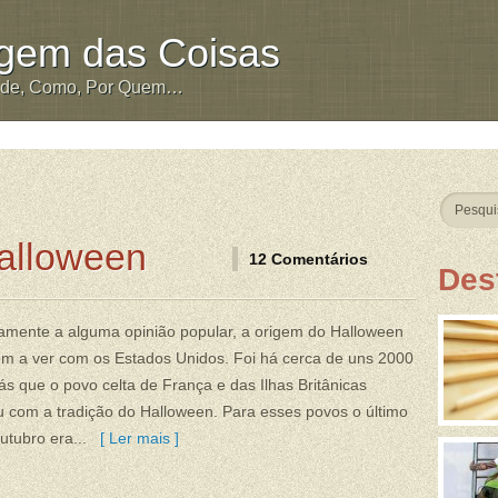
igem das Coisas
nde, Como, Por Quem…
alloween
12 Comentários
Des
amente a alguma opinião popular, a origem do Halloween
em a ver com os Estados Unidos. Foi há cerca de uns 2000
ás que o povo celta de França e das Ilhas Britânicas
 com a tradição do Halloween. Para esses povos o último
utubro era...
[ Ler mais ]