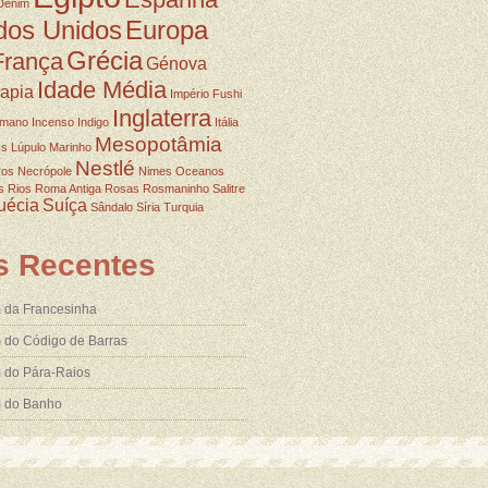
Denim
dos Unidos
Europa
Grécia
França
Génova
Idade Média
rapia
Império Fushi
Inglaterra
omano
Incenso
Indigo
Itália
Mesopotâmia
ss
Lúpulo
Marinho
Nestlé
ros
Necrópole
Nimes
Oceanos
s
Rios
Roma Antiga
Rosas
Rosmaninho
Salitre
uécia
Suíça
Sândalo
Síria
Turquia
s Recentes
 da Francesinha
 do Código de Barras
 do Pára-Raios
m do Banho