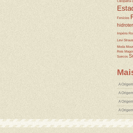
Cleopatra
Esta
Fenícios
hidrote
Império R
Levi Strau
Moda
Mou
Reis Mago
S
Suecos
Mai
A Origem
A Origem
A Origem
A Orige