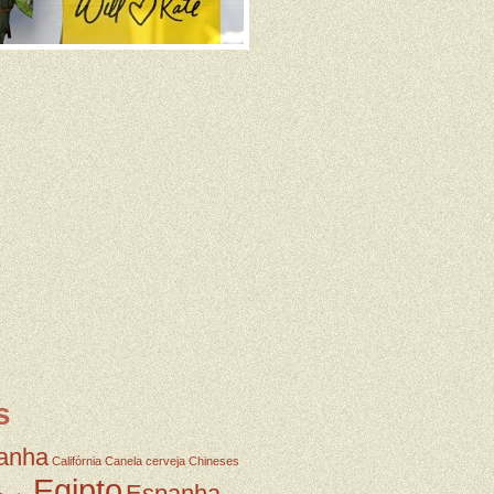
s
anha
Califórnia
Canela
cerveja
Chineses
Egipto
Espanha