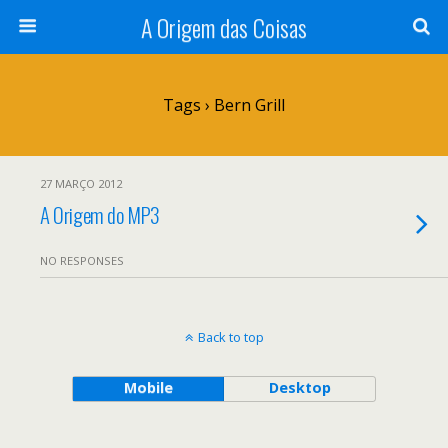
A Origem das Coisas
Tags › Bern Grill
27 MARÇO 2012
A Origem do MP3
NO RESPONSES
Back to top
Mobile
Desktop