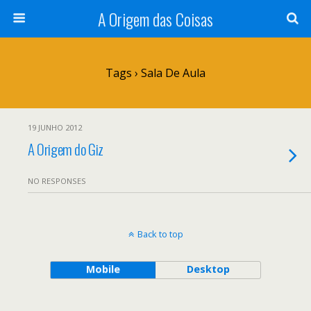
A Origem das Coisas
Tags › Sala De Aula
19 JUNHO 2012
A Origem do Giz
NO RESPONSES
Back to top
Mobile
Desktop