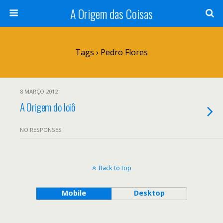
A Origem das Coisas
Tags › Pedro Flores
8 MARÇO 2012
A Origem do Ioiô
NO RESPONSES
Back to top
Mobile
Desktop