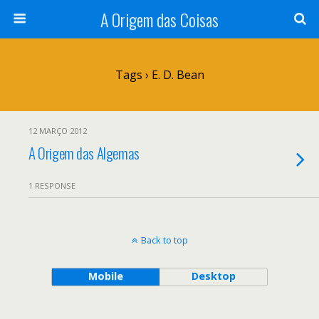
A Origem das Coisas
Tags › E. D. Bean
12 MARÇO 2012
A Origem das Algemas
1 RESPONSE
Back to top
Mobile
Desktop