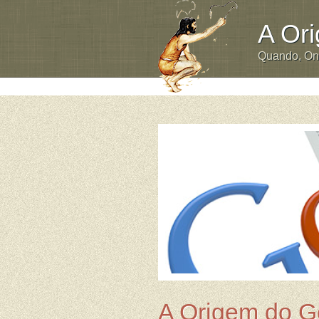
A Or
Quando, O
A Origem do G