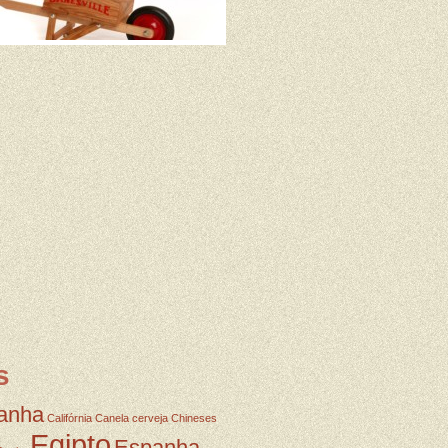
s
anha
Califórnia
Canela
cerveja
Chineses
Egipto
Espanha