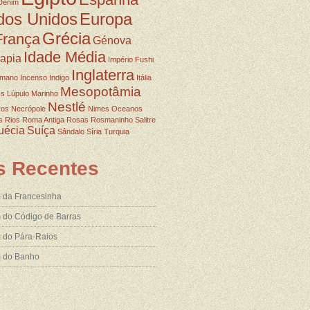
Denim
dos Unidos
Europa
Grécia
França
Génova
Idade Média
rapia
Império Fushi
Inglaterra
omano
Incenso
Indigo
Itália
Mesopotâmia
ss
Lúpulo
Marinho
Nestlé
ros
Necrópole
Nimes
Oceanos
s
Rios
Roma Antiga
Rosas
Rosmaninho
Salitre
uécia
Suíça
Sândalo
Síria
Turquia
s Recentes
 da Francesinha
 do Código de Barras
 do Pára-Raios
m do Banho