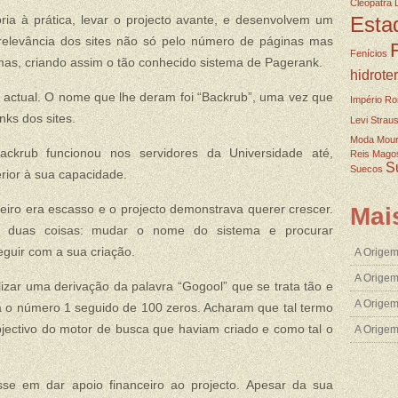
Cleopatra
ia à prática, levar o projecto avante, e desenvolvem um
Esta
relevância dos sites não só pelo número de páginas mas
Fenícios
as, criando assim o tão conhecido sistema de Pagerank.
hidrote
 actual. O nome que lhe deram foi “Backrub”, uma vez que
Império R
nks dos sites.
Levi Strau
Moda
Mou
krub funcionou nos servidores da Universidade até,
Reis Mago
S
Suecos
rior à sua capacidade.
iro era escasso e o projecto demonstrava querer crescer.
Mai
m duas coisas: mudar o nome do sistema e procurar
guir com a sua criação.
A Origem
A Origem
izar uma derivação da palavra “Gogool” que se trata tão e
A Origem
 o número 1 seguido de 100 zeros. Acharam que tal termo
jectivo do motor de busca que haviam criado e como tal o
A Orige
sse em dar apoio financeiro ao projecto. Apesar da sua