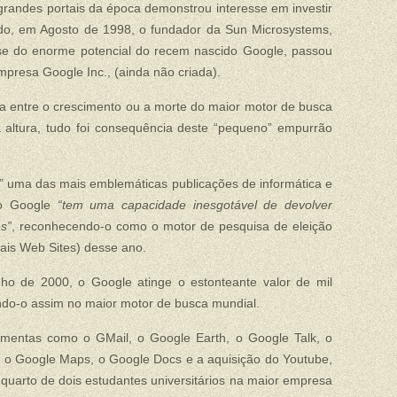
grandes portais da época demonstrou interesse em investir
do, em Agosto de 1998, o fundador da Sun Microsystems,
se do enorme potencial do recem nascido Google, passou
presa Google Inc., (ainda não criada).
nça entre o crescimento ou a morte do maior motor de busca
a altura, tudo foi consequência deste “pequeno” empurrão
” uma das mais emblemáticas publicações de informática e
e o Google
“tem uma capacidade inesgotável de devolver
s”
, reconhecendo-o como o motor de pesquisa de eleição
ais Web Sites) desse ano.
ho de 2000, o Google atinge o estonteante valor de mil
ndo-o assim no maior motor de busca mundial.
amentas como o GMail, o Google Earth, o Google Talk, o
, o Google Maps, o Google Docs e a aquisição do Youtube,
quarto de dois estudantes universitários na maior empresa