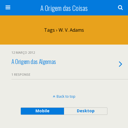
A Origem das Coisas
Tags › W. V. Adams
12 MARÇO 2012
A Origem das Algemas
1 RESPONSE
Back to top
Mobile
Desktop