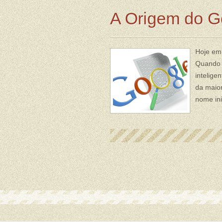
A Origem do G
Hoje em
Quando s
intelige
da maior
nome ini