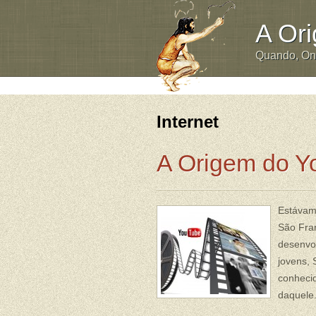
A Or
Quando, O
Internet
A Origem do 
Estávam
São Fran
desenvol
jovens,
conheci
daquele.