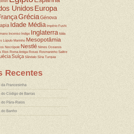
Denim
dos Unidos
Europa
Grécia
França
Génova
Idade Média
rapia
Império Fushi
Inglaterra
omano
Incenso
Indigo
Itália
Mesopotâmia
ss
Lúpulo
Marinho
Nestlé
ros
Necrópole
Nimes
Oceanos
s
Rios
Roma Antiga
Rosas
Rosmaninho
Salitre
uécia
Suíça
Sândalo
Síria
Turquia
s Recentes
 da Francesinha
 do Código de Barras
 do Pára-Raios
m do Banho