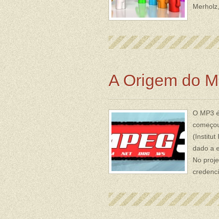
Merholz
A Origem do 
O MP3 é
começou
(Institu
dado a 
No proje
credenci