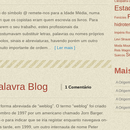
Cleopatra
Esta
m do símbolo @ remete-nos para a Idade Média, numa
Fenícios
m que os copistas eram quem escrevia os livros. Para
hidrote
carem o seu trabalho, estes profissionais da
Império R
costumavam substituir letras, palavras ou nomes próprios
Levi Strau
olos, sinais e abreviaturas, havendo porém um outro
Moda
Mou
uito importante de ordem...
[ Ler mais ]
Reis Mago
S
Suecos
Mai
A Origem
alavra Blog
1 Comentário
A Origem
A Origem
 forma abreviada de “weblog”. O termo “weblog” foi criado
A Orige
mbro de 1997 por um americano chamado Jorn Barger.
-o para indicar que se iria registar enquanto navegava on-
is tarde, em 1999, um outro internauta de nome Peter