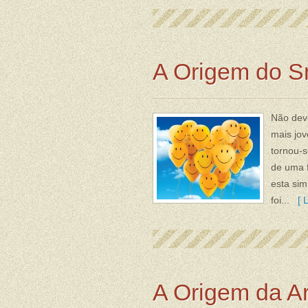
A Origem do S
Não dev
mais jov
tornou-s
de uma f
esta sim
foi...
[ L
A Origem da A