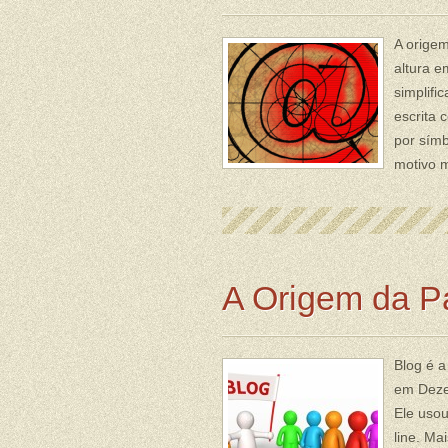
A orige
altura e
simplifi
escrita 
por símb
motivo m
A Origem da P
Blog é a
em Deze
Ele usou
line. Ma