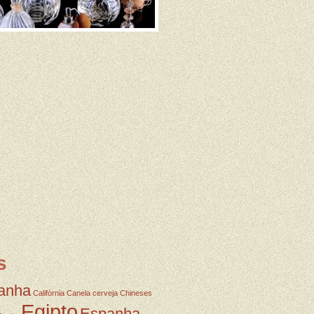
s
anha
Califórnia
Canela
cerveja
Chineses
Egipto
Espanha