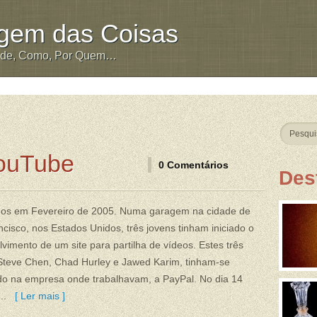
igem das Coisas
nde, Como, Por Quem…
YouTube
0 Comentários
Des
os em Fevereiro de 2005. Numa garagem na cidade de
cisco, nos Estados Unidos, três jovens tinham iniciado o
vimento de um site para partilha de vídeos. Estes três
 Steve Chen, Chad Hurley e Jawed Karim, tinham-se
do na empresa onde trabalhavam, a PayPal. No dia 14
..
[ Ler mais ]