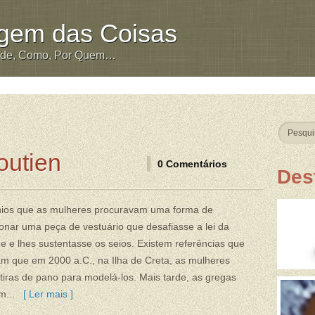
igem das Coisas
nde, Como, Por Quem…
outien
0 Comentários
Des
nios que as mulheres procuravam uma forma de
onar uma peça de vestuário que desafiasse a lei da
e e lhes sustentasse os seios. Existem referências que
m que em 2000 a.C., na Ilha de Creta, as mulheres
iras de pano para modelá-los. Mais tarde, as gregas
m...
[ Ler mais ]