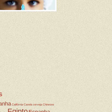
s
anha
Califórnia
Canela
cerveja
Chineses
Egipto
Espanha