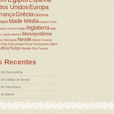
Denim
dos Unidos
Europa
Grécia
França
Génova
Idade Média
rapia
Império Fushi
Inglaterra
omano
Incenso
Indigo
Itália
Mesopotâmia
ss
Lúpulo
Marinho
Nestlé
ros
Necrópole
Nimes
Oceanos
s
Rios
Roma Antiga
Rosas
Rosmaninho
Salitre
uécia
Suíça
Sândalo
Síria
Turquia
s Recentes
 da Francesinha
 do Código de Barras
 do Pára-Raios
m do Banho