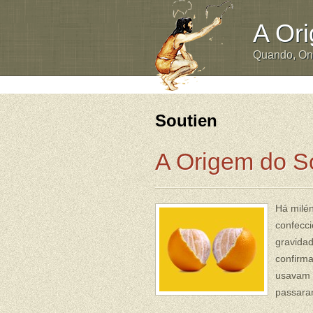
A Or
Quando, O
Soutien
A Origem do S
Há milé
confecci
gravidad
confirma
usavam t
passara