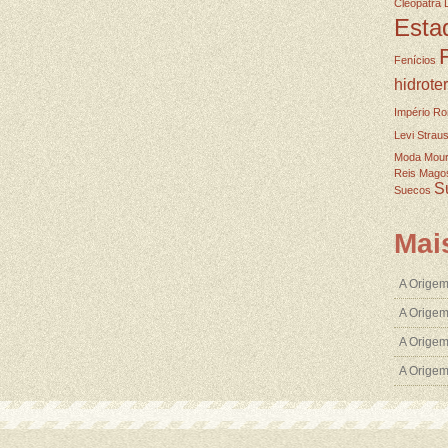
Cleopatra
Esta
Fenícios
hidrote
Império R
Levi Strau
Moda
Mou
Reis Mago
S
Suecos
Mai
A Origem
A Origem
A Origem
A Orige