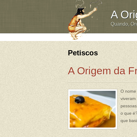
A Or
Quando, O
Petiscos
A Origem da F
O nome 
viveram
pessoas 
o que é?
que basi