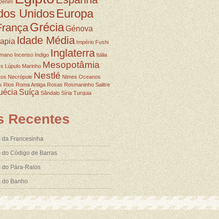
Denim
dos Unidos
Europa
Grécia
França
Génova
Idade Média
rapia
Império Fushi
Inglaterra
omano
Incenso
Indigo
Itália
Mesopotâmia
ss
Lúpulo
Marinho
Nestlé
ros
Necrópole
Nimes
Oceanos
s
Rios
Roma Antiga
Rosas
Rosmaninho
Salitre
uécia
Suíça
Sândalo
Síria
Turquia
s Recentes
 da Francesinha
 do Código de Barras
 do Pára-Raios
m do Banho