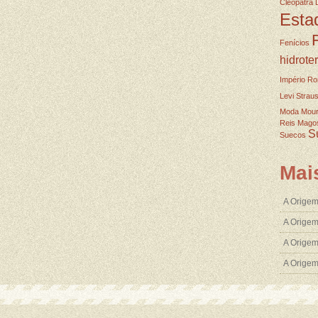
Cleopatra
Esta
Fenícios
hidrote
Império R
Levi Strau
Moda
Mou
Reis Mago
S
Suecos
Mai
A Origem
A Origem
A Origem
A Orige