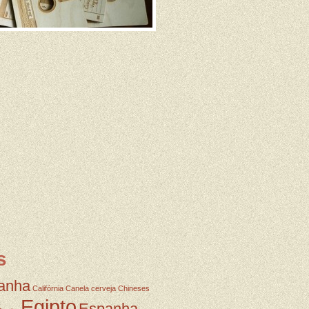
s
anha
Califórnia
Canela
cerveja
Chineses
Egipto
Espanha