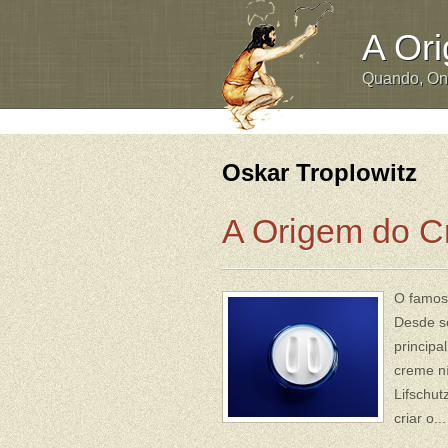
A Or
Quando, O
Oskar Troplowitz
A Origem do C
O famoso
Desde se
principa
creme ní
Lifschut
criar o..