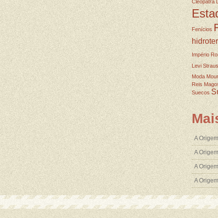
Cleopatra
Esta
Fenícios
hidrote
Império R
Levi Strau
Moda
Mou
Reis Mago
S
Suecos
Mai
A Origem
A Origem
A Origem
A Orige