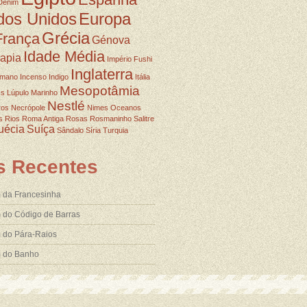
Denim
dos Unidos
Europa
Grécia
França
Génova
Idade Média
rapia
Império Fushi
Inglaterra
omano
Incenso
Indigo
Itália
Mesopotâmia
ss
Lúpulo
Marinho
Nestlé
ros
Necrópole
Nimes
Oceanos
s
Rios
Roma Antiga
Rosas
Rosmaninho
Salitre
uécia
Suíça
Sândalo
Síria
Turquia
s Recentes
 da Francesinha
 do Código de Barras
 do Pára-Raios
m do Banho