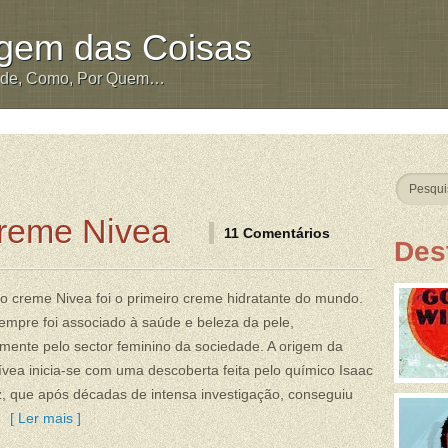
igem das Coisas
nde, Como, Por Quem…
reme Nivea
11 Comentários
Des
 creme Nivea foi o primeiro creme hidratante do mundo.
mpre foi associado à saúde e beleza da pele,
lmente pelo sector feminino da sociedade. A origem da
vea inicia-se com uma descoberta feita pelo químico Isaac
z, que após décadas de intensa investigação, conseguiu
.
[ Ler mais ]