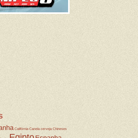
s
anha
Califórnia
Canela
cerveja
Chineses
Egipto
Espanha