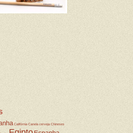
s
anha
Califórnia
Canela
cerveja
Chineses
Egipto
Espanha