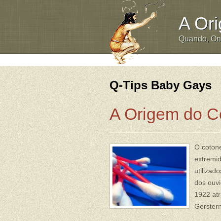
A Or
Quando, O
Q-Tips Baby Gays
A Origem do C
O cotone
extremid
utilizad
dos ouvi
1922 at
Gerster