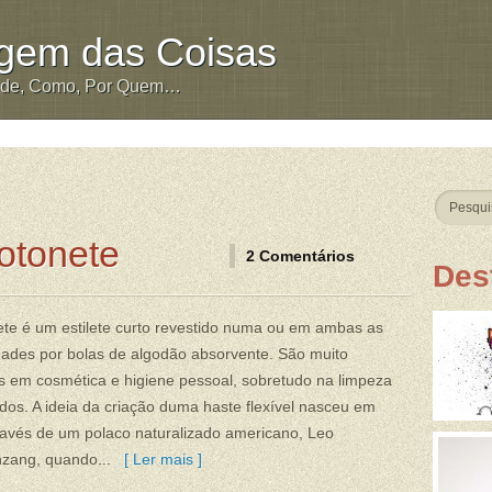
igem das Coisas
nde, Como, Por Quem…
otonete
2 Comentários
Des
te é um estilete curto revestido numa ou em ambas as
ades por bolas de algodão absorvente. São muito
os em cosmética e higiene pessoal, sobretudo na limpeza
dos. A ideia da criação duma haste flexível nasceu em
ravés de um polaco naturalizado americano, Leo
nzang, quando...
[ Ler mais ]