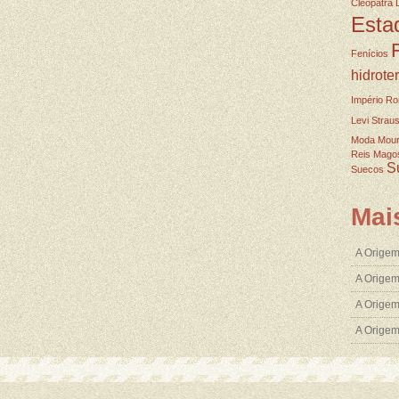
Cleopatra
Esta
Fenícios
hidrote
Império R
Levi Strau
Moda
Mou
Reis Mago
S
Suecos
Mai
A Origem
A Origem
A Origem
A Orige