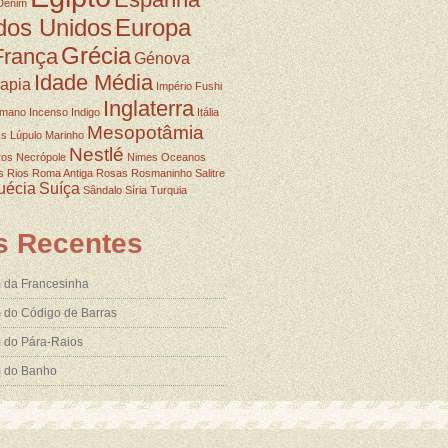
Denim
dos Unidos
Europa
Grécia
França
Génova
Idade Média
rapia
Império Fushi
Inglaterra
omano
Incenso
Indigo
Itália
Mesopotâmia
ss
Lúpulo
Marinho
Nestlé
ros
Necrópole
Nimes
Oceanos
s
Rios
Roma Antiga
Rosas
Rosmaninho
Salitre
uécia
Suíça
Sândalo
Síria
Turquia
s Recentes
 da Francesinha
 do Código de Barras
 do Pára-Raios
m do Banho