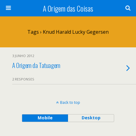
A Origem das Coisas
Tags › Knud Harald Lucky Gegersen
3 JUNHO 2012
A Origem da Tatuagem
2 RESPONSES
Back to top
Mobile
Desktop