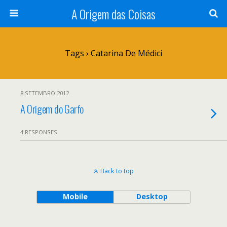
A Origem das Coisas
Tags › Catarina De Médici
8 SETEMBRO 2012
A Origem do Garfo
4 RESPONSES
Back to top
Mobile
Desktop