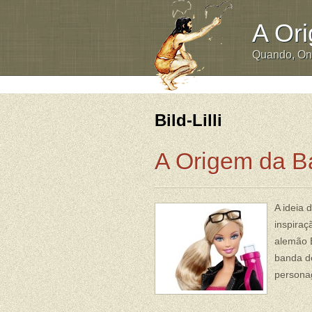
A Or
Quando, O
Bild-Lilli
A Origem da B
A ideia 
inspiraç
alemão B
banda de
personag