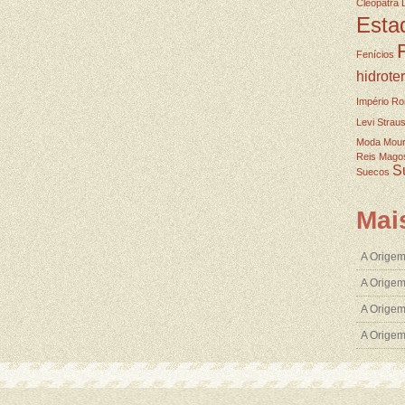
Cleopatra
Esta
Fenícios
hidrote
Império R
Levi Strau
Moda
Mou
Reis Mago
S
Suecos
Mai
A Origem
A Origem
A Origem
A Orige