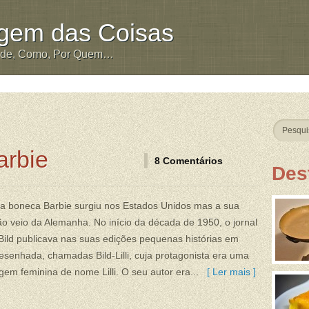
igem das Coisas
nde, Como, Por Quem…
arbie
8 Comentários
Des
da boneca Barbie surgiu nos Estados Unidos mas a sua
ão veio da Alemanha. No início da década de 1950, o jornal
ild publicava nas suas edições pequenas histórias em
senhada, chamadas Bild-Lilli, cuja protagonista era uma
em feminina de nome Lilli. O seu autor era...
[ Ler mais ]