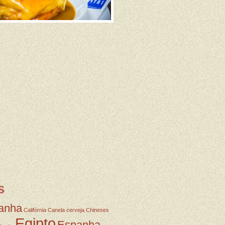
s
anha
Califórnia
Canela
cerveja
Chineses
Egipto
Espanha