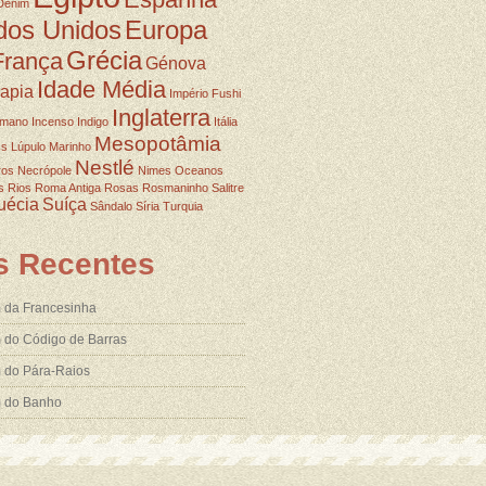
Denim
dos Unidos
Europa
Grécia
França
Génova
Idade Média
rapia
Império Fushi
Inglaterra
omano
Incenso
Indigo
Itália
Mesopotâmia
ss
Lúpulo
Marinho
Nestlé
ros
Necrópole
Nimes
Oceanos
s
Rios
Roma Antiga
Rosas
Rosmaninho
Salitre
uécia
Suíça
Sândalo
Síria
Turquia
s Recentes
 da Francesinha
 do Código de Barras
 do Pára-Raios
m do Banho