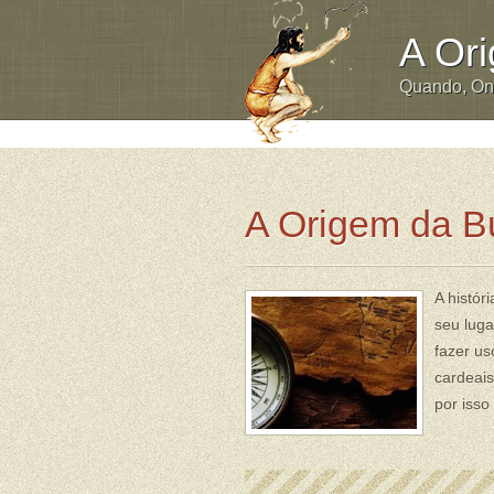
A Or
Quando, O
A Origem da B
A histór
seu luga
fazer us
cardeais
por isso