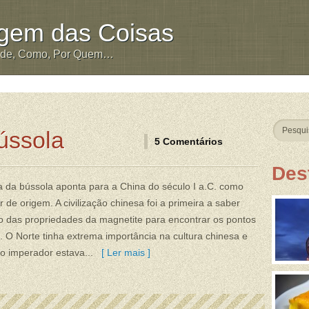
igem das Coisas
nde, Como, Por Quem…
ússola
5 Comentários
Des
ia da bússola aponta para a China do século I a.C. como
r de origem. A civilização chinesa foi a primeira a saber
o das propriedades da magnetite para encontrar os pontos
. O Norte tinha extrema importância na cultura chinesa e
 o imperador estava...
[ Ler mais ]