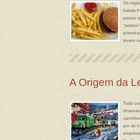
Os regis
batata f
países q
“petisco
primeira
levam-n
A Origem da L
Tudo co
dinamarq
carrinho
por se 
empresa