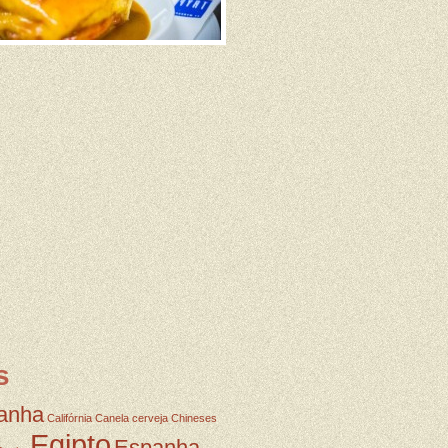
s
anha
Califórnia
Canela
cerveja
Chineses
Egipto
Espanha