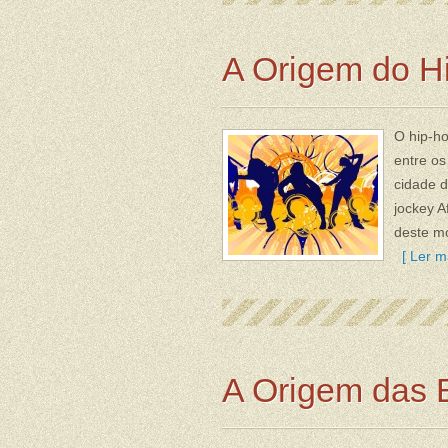
A Origem do H
O hip-h
entre os
cidade d
jockey A
deste mo
[ Ler ma
A Origem das B