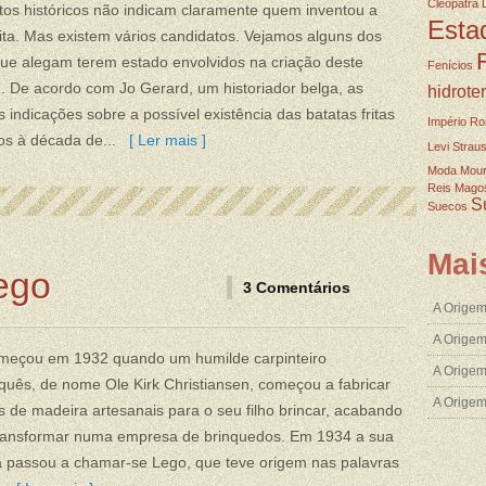
Cleopatra
tos históricos não indicam claramente quem inventou a
Esta
rita. Mas existem vários candidatos. Vejamos alguns dos
ue alegam terem estado envolvidos na criação deste
Fenícios
”. De acordo com Jo Gerard, um historiador belga, as
hidrote
s indicações sobre a possível existência das batatas fritas
Império R
os à década de...
[ Ler mais ]
Levi Strau
Moda
Mou
Reis Mago
S
Suecos
Mai
ego
3 Comentários
A Origem
A Origem
meçou em 1932 quando um humilde carpinteiro
A Origem
uês, de nome Ole Kirk Christiansen, começou a fabricar
A Orige
s de madeira artesanais para o seu filho brincar, acabando
transformar numa empresa de brinquedos. Em 1934 a sua
 passou a chamar-se Lego, que teve origem nas palavras