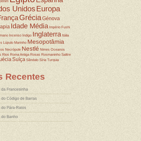
Denim
dos Unidos
Europa
Grécia
França
Génova
Idade Média
rapia
Império Fushi
Inglaterra
omano
Incenso
Indigo
Itália
Mesopotâmia
ss
Lúpulo
Marinho
Nestlé
ros
Necrópole
Nimes
Oceanos
s
Rios
Roma Antiga
Rosas
Rosmaninho
Salitre
uécia
Suíça
Sândalo
Síria
Turquia
s Recentes
 da Francesinha
 do Código de Barras
 do Pára-Raios
m do Banho