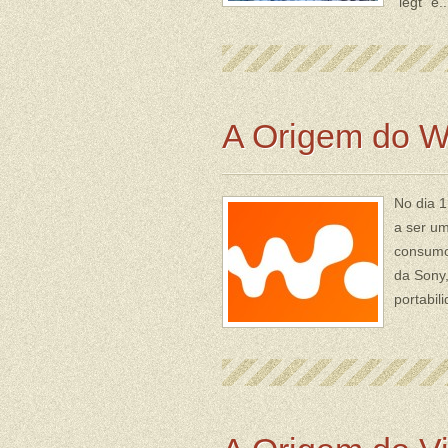
“legt” e.
A Origem do 
No dia 1
a ser um
consumo
da Sony,
portabil