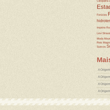
Cleopatra
Esta
Fenícios
hidrote
Império R
Levi Strau
Moda
Mou
Reis Mago
S
Suecos
Mai
A Origem
A Origem
A Origem
A Orige