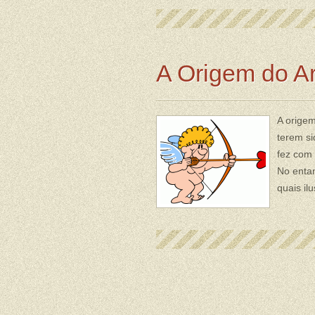
A Origem do A
A origem
terem si
fez com 
No entan
quais il