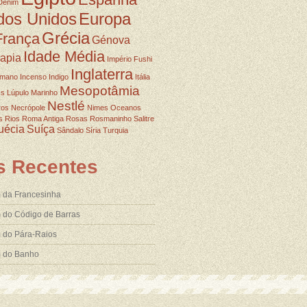
Denim
dos Unidos
Europa
Grécia
França
Génova
Idade Média
rapia
Império Fushi
Inglaterra
omano
Incenso
Indigo
Itália
Mesopotâmia
ss
Lúpulo
Marinho
Nestlé
ros
Necrópole
Nimes
Oceanos
s
Rios
Roma Antiga
Rosas
Rosmaninho
Salitre
uécia
Suíça
Sândalo
Síria
Turquia
s Recentes
 da Francesinha
 do Código de Barras
 do Pára-Raios
m do Banho