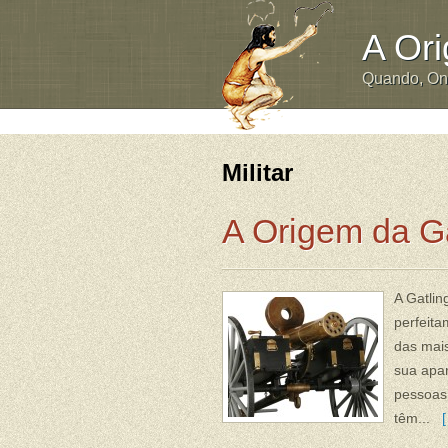
A Or
Quando, O
Militar
A Origem da G
A Gatlin
perfeit
das mais
sua apar
pessoas
têm...
[ 