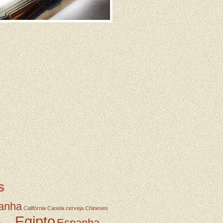
s
anha
Califórnia
Canela
cerveja
Chineses
Egipto
Espanha