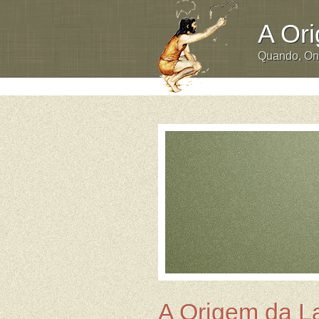
A Or
Quando, O
A Origem da L