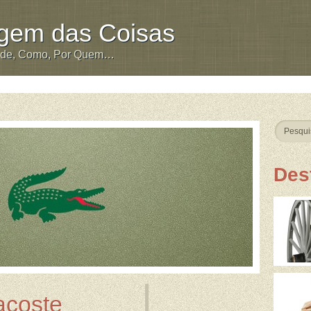
igem das Coisas
nde, Como, Por Quem…
Des
acoste