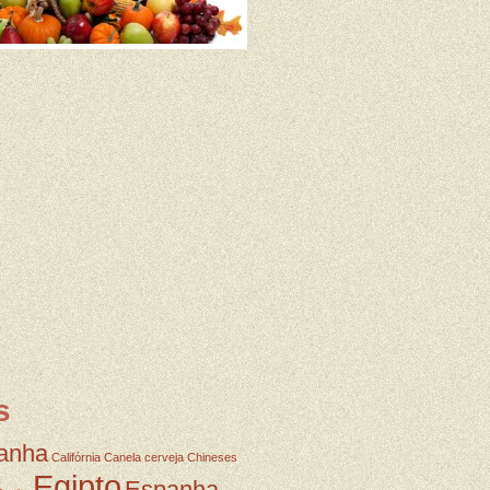
s
anha
Califórnia
Canela
cerveja
Chineses
Egipto
Espanha