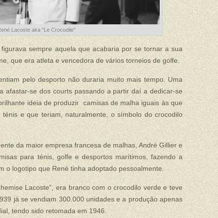
ené Lacoste aka "Le Crocodile"
s figurava sempre aquela que acabaria por se tornar a sua
 que era atleta e vencedora de vários torneios de golfe.
entiam pelo desporto não duraria muito mais tempo. Uma
 afastar-se dos courts passando a partir daí a dedicar-se
brilhante ideia de produzir camisas de malha iguais às que
énis e que teriam, naturalmente, o símbolo do crocodilo
ente da maior empresa francesa de malhas, André Gillier e
misas para ténis, golfe e desportos marítimos, fazendo a
m o logotipo que René tinha adoptado pessoalmente.
emise Lacoste”, era branco com o crocodilo verde e teve
939 já se vendiam 300.000 unidades e a produção apenas
ial, tendo sido retomada em 1946.