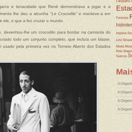
Cleopatra
garra e tenacidade que René demonstrava a jogar e a
Esta
tamente lhe deu a alcunha
“Le Crocodile”
e manteve-a em
Fenícios
e ele, o que a fez cruzar o mundo.
hidrote
, desenhou-lhe um crocodilo para bordar na camisola do
Império R
riado todo um conjunto completo, que incluía um blazer,
Levi Strau
i usado pela primeira vez no Torneio Aberto dos Estados
Moda
Mou
Reis Mago
S
Suecos
Mai
A Origem
A Origem
A Origem
A Orige