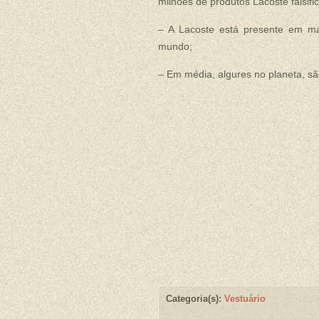
milhões de produtos Lacoste falsifi
– A Lacoste está presente em m
mundo;
– Em média, algures no planeta, s
Categoria(s):
Vestuário