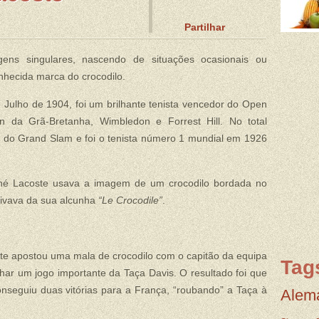
Partilhar
ens singulares, nascendo de situações ocasionais ou
onhecida marca do crocodilo.
 Julho de 1904, foi um brilhante tenista vencedor do Open
 da Grã-Bretanha, Wimbledon e Forrest Hill. No total
os do Grand Slam e foi o tenista número 1 mundial em 1926
né Lacoste usava a imagem de um crocodilo bordada no
rivava da sua alcunha
“Le Crocodile”
.
 apostou uma mala de crocodilo com o capitão da equipa
Tag
har um jogo importante da Taça Davis. O resultado foi que
seguiu duas vitórias para a França, “roubando” a Taça à
Alem