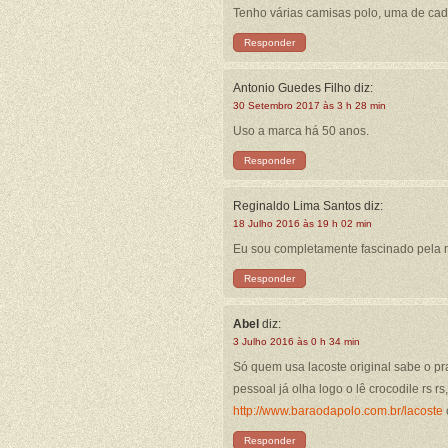
Tenho várias camisas polo, uma de ca
Responder
Antonio Guedes Filho
diz:
30 Setembro 2017 às 3 h 28 min
Uso a marca há 50 anos.
Responder
Reginaldo Lima Santos
diz:
18 Julho 2016 às 19 h 02 min
Eu sou completamente fascinado pela
Responder
Abel
diz:
3 Julho 2016 às 0 h 34 min
Só quem usa lacoste original sabe o pr
pessoal já olha logo o lê crocodile rs 
http://www.baraodapolo.com.br/lacoste
Responder