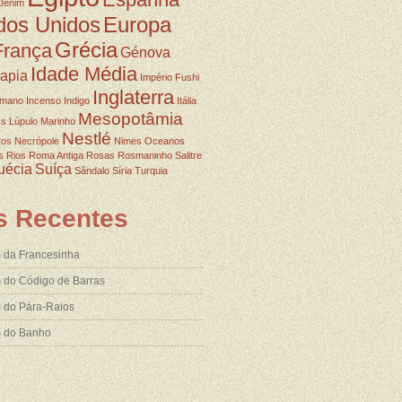
Denim
dos Unidos
Europa
Grécia
França
Génova
Idade Média
rapia
Império Fushi
Inglaterra
omano
Incenso
Indigo
Itália
Mesopotâmia
ss
Lúpulo
Marinho
Nestlé
ros
Necrópole
Nimes
Oceanos
s
Rios
Roma Antiga
Rosas
Rosmaninho
Salitre
uécia
Suíça
Sândalo
Síria
Turquia
s Recentes
 da Francesinha
 do Código de Barras
 do Pára-Raios
m do Banho