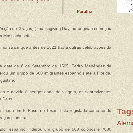
Partilhar
 Acção de Graças, (Thanksgiving Day, no original) começou
m Massachusetts.
emonstram que antes de 1621 havia outras celebrações da
re a data de 8 de Setembro de 1565. Pedro Menéndez de
derou um grupo de 600 imigrantes espanhóis até à Flórida,
gustine.
ida e devido à perigosidade da viagem, os sobreviventes
a Deus.
Tag
situada em El Paso, no Texas, está registada como tendo
raças pioneira.
Alem
ador espanhol, liderou um grupo de 500 colonos e 7000