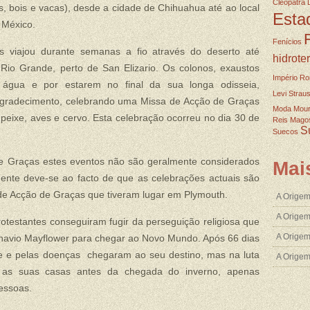
Cleopatra
s, bois e vacas), desde a cidade de Chihuahua até ao local
Esta
 México.
Fenícios
 viajou durante semanas a fio através do deserto até
hidrote
Rio Grande, perto de San Elizario. Os colonos, exaustos
Império R
m água e por estarem no final da sua longa odisseia,
Levi Strau
 agradecimento, celebrando uma Missa de Acção de Graças
Moda
Mou
peixe, aves e cervo. Esta celebração ocorreu no dia 30 de
Reis Mago
S
Suecos
de Graças estes eventos não são geralmente considerados
Mai
ente deve-se ao facto de que as celebrações actuais são
de Acção de Graças que tiveram lugar em Plymouth.
A Origem
A Origem
otestantes conseguiram fugir da perseguição religiosa que
A Origem
o navio Mayflower para chegar ao Novo Mundo. Após 66 dias
 e pelas doenças chegaram ao seu destino, mas na luta
A Orige
 as suas casas antes da chegada do inverno, apenas
essoas.