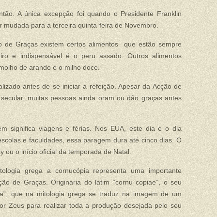
ntão. A única excepção foi quando o Presidente Franklin
r mudada para a terceira quinta-feira de Novembro.
 de Graças existem certos alimentos que estão sempre
eiro e indispensável é o peru assado. Outros alimentos
molho de arando e o milho doce.
lizado antes de se iniciar a refeição. Apesar da Acção de
 secular, muitas pessoas ainda oram ou dão graças antes
 significa viagens e férias. Nos EUA, este dia e o dia
escolas e faculdades, essa paragem dura até cinco dias. O
 ou o início oficial da temporada de Natal.
tologia grega a cornucópia representa uma importante
ção de Graças. Originária do latim “cornu copiae”, o seu
cia”, que na mitologia grega se traduz na imagem de um
por Zeus para realizar toda a produção desejada pelo seu