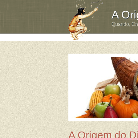
A Or
Quando, O
A Origem do D