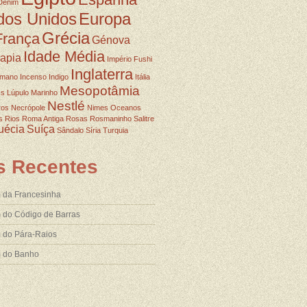
Denim
dos Unidos
Europa
Grécia
França
Génova
Idade Média
rapia
Império Fushi
Inglaterra
omano
Incenso
Indigo
Itália
Mesopotâmia
ss
Lúpulo
Marinho
Nestlé
ros
Necrópole
Nimes
Oceanos
s
Rios
Roma Antiga
Rosas
Rosmaninho
Salitre
uécia
Suíça
Sândalo
Síria
Turquia
s Recentes
 da Francesinha
 do Código de Barras
 do Pára-Raios
m do Banho