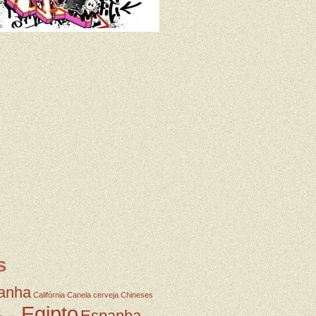
s
anha
Califórnia
Canela
cerveja
Chineses
Egipto
Espanha