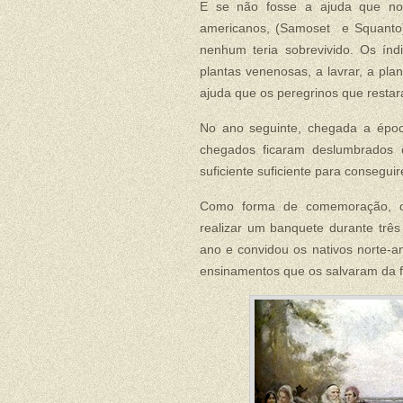
E se não fosse a ajuda que no
americanos, (Samoset e Squanto)
nenhum teria sobrevivido. Os índi
plantas venenosas, a lavrar, a pla
ajuda que os peregrinos que rest
No ano seguinte, chegada a époc
chegados ficaram deslumbrados 
suficiente suficiente para consegui
Como forma de comemoração, o g
realizar um banquete durante três
ano e convidou os nativos norte-
ensinamentos que os salvaram da f