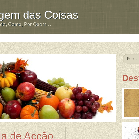
igem das Coisas
nde, Como, Por Quem…
Des
ia de Acção