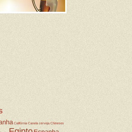
s
anha
Califórnia
Canela
cerveja
Chineses
Egipto
Espanha