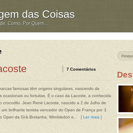
igem das Coisas
nde, Como, Por Quem…
e
acoste
7 Comentários
Des
marcas famosas têm origens singulares, nascendo de
s ocasionais ou fortuitas. É o caso da Lacoste, a conhecida
 crocodilo. Jean René Lacoste, nascido a 2 de Julho de
i um brilhante tenista vencedor do Open de França por 3
do Open da Grã-Bretanha, Wimbledon e...
[ Ler mais ]