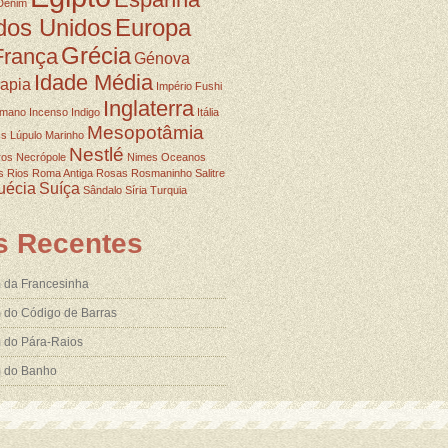
Denim
dos Unidos
Europa
Grécia
França
Génova
Idade Média
rapia
Império Fushi
Inglaterra
omano
Incenso
Indigo
Itália
Mesopotâmia
ss
Lúpulo
Marinho
Nestlé
ros
Necrópole
Nimes
Oceanos
s
Rios
Roma Antiga
Rosas
Rosmaninho
Salitre
uécia
Suíça
Sândalo
Síria
Turquia
s Recentes
 da Francesinha
 do Código de Barras
 do Pára-Raios
m do Banho