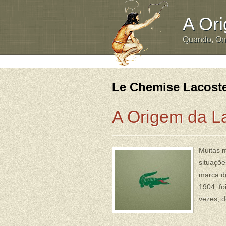
A Or
Quando, O
Le Chemise Lacost
A Origem da L
Muitas 
situaçõe
marca do
1904, fo
vezes, 