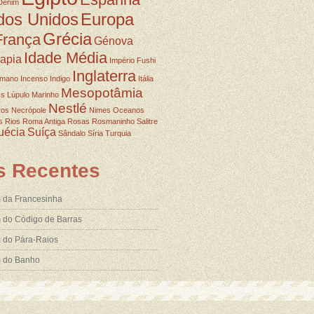
Denim
dos Unidos
Europa
Grécia
França
Génova
Idade Média
rapia
Império Fushi
Inglaterra
omano
Incenso
Indigo
Itália
Mesopotâmia
ss
Lúpulo
Marinho
Nestlé
ros
Necrópole
Nimes
Oceanos
s
Rios
Roma Antiga
Rosas
Rosmaninho
Salitre
uécia
Suíça
Sândalo
Síria
Turquia
s Recentes
 da Francesinha
 do Código de Barras
 do Pára-Raios
m do Banho