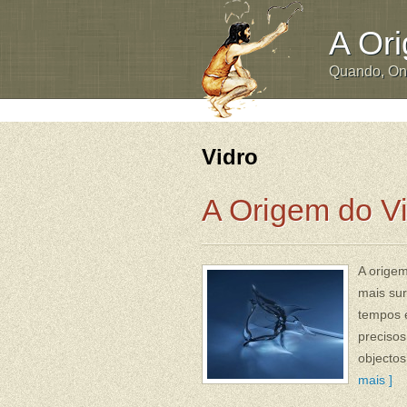
A Or
Quando, O
Vidro
A Origem do V
A origem
mais sur
tempos e
preciso
objectos
mais ]