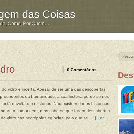
igem das Coisas
nde, Como, Por Quem…
idro
0 Comentários
Des
 do vidro é incerta. Apesar de ser uma das descobertas
preendentes da humanidade, a sua história perde-se nos
 está envolta em mistérios. Não existem dados históricos
s sobre a sua origem, mas sabe-se que foram descobertos
 de vidro nas necrópoles egípcias, pelo que se...
[ Ler