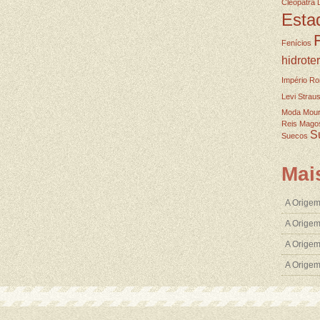
Cleopatra
Esta
Fenícios
hidrote
Império R
Levi Strau
Moda
Mou
Reis Mago
S
Suecos
Mai
A Origem
A Origem
A Origem
A Orige