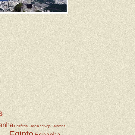
s
anha
Califórnia
Canela
cerveja
Chineses
Egipto
Espanha