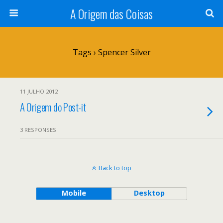
A Origem das Coisas
Tags › Spencer Silver
11 JULHO 2012
A Origem do Post-it
3 RESPONSES
Back to top
Mobile
Desktop