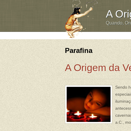
A Or
Quando, O
Parafina
A Origem da V
Sendo h
especiai
iluminaç
anteces
cavernas
a.C., mo