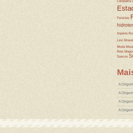
Cleopatra
Esta
Fenícios
hidrote
Império R
Levi Strau
Moda
Mou
Reis Mago
S
Suecos
Mai
A Origem
A Origem
A Origem
A Orige