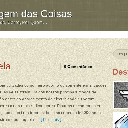
igem das Coisas
nde, Como, Por Quem…
ela
0 Comentários
Des
oje utilizadas como mero adorno ou somente em situações
s, as velas foram um dos nossos principais modos de
ão antes do aparecimento da electricidade e tiveram
sores ainda mais rudimentares. Pinturas encontradas em
, que se estima terem sido feitas cerca de 50.000 anos
stram que naquela...
[ Ler mais ]