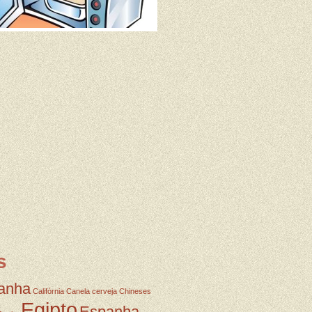
s
anha
Califórnia
Canela
cerveja
Chineses
Egipto
Espanha