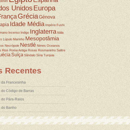
Denim
dos Unidos
Europa
Grécia
França
Génova
Idade Média
rapia
Império Fushi
Inglaterra
omano
Incenso
Indigo
Itália
Mesopotâmia
ss
Lúpulo
Marinho
Nestlé
ros
Necrópole
Nimes
Oceanos
s
Rios
Roma Antiga
Rosas
Rosmaninho
Salitre
uécia
Suíça
Sândalo
Síria
Turquia
s Recentes
 da Francesinha
 do Código de Barras
 do Pára-Raios
m do Banho