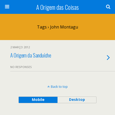
A Origem das Coisas
Tags › John Montagu
2 MARÇO 2012
A Origem da Sanduíche
NO RESPONSES
Back to top
Mobile
Desktop