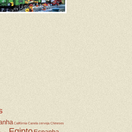
s
anha
Califórnia
Canela
cerveja
Chineses
Egipto
Espanha