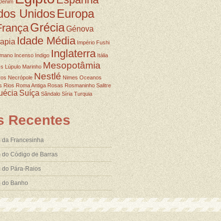
Denim
dos Unidos
Europa
Grécia
França
Génova
Idade Média
rapia
Império Fushi
Inglaterra
omano
Incenso
Indigo
Itália
Mesopotâmia
ss
Lúpulo
Marinho
Nestlé
ros
Necrópole
Nimes
Oceanos
s
Rios
Roma Antiga
Rosas
Rosmaninho
Salitre
uécia
Suíça
Sândalo
Síria
Turquia
s Recentes
 da Francesinha
 do Código de Barras
 do Pára-Raios
m do Banho