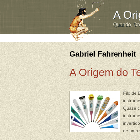
A Or
Quando, O
Gabriel Fahrenheit
A Origem do T
Filo de 
instrume
Quase ce
instrume
invertid
de uma v