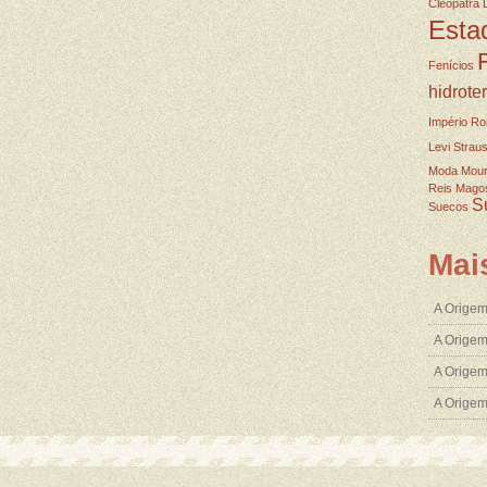
Cleopatra
Esta
Fenícios
hidrote
Império R
Levi Strau
Moda
Mou
Reis Mago
S
Suecos
Mai
A Origem
A Origem
A Origem
A Orige