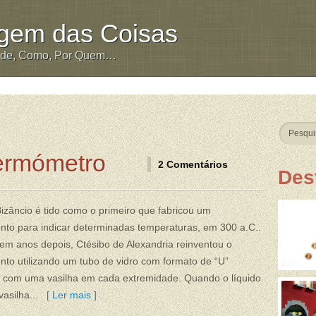
igem das Coisas
nde, Como, Por Quem…
ermómetro
2 Comentários
Des
Bizâncio é tido como o primeiro que fabricou um
nto para indicar determinadas temperaturas, em 300 a.C..
m anos depois, Ctésibo de Alexandria reinventou o
nto utilizando um tubo de vidro com formato de “U”
o com uma vasilha em cada extremidade. Quando o líquido
asilha...
[ Ler mais ]