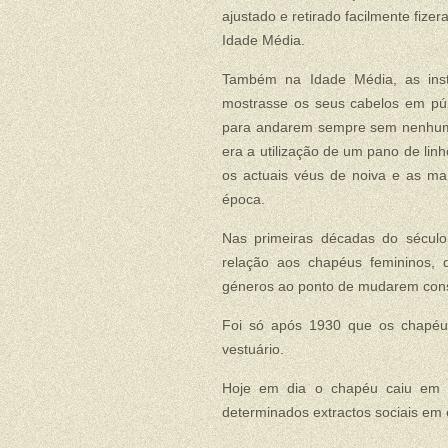
ajustado e retirado facilmente fiz
Idade Média.
Também na Idade Média, as inst
mostrasse os seus cabelos em públ
para andarem sempre sem nenhuma 
era a utilização de um pano de lin
os actuais véus de noiva e as m
época.
Nas primeiras décadas do sécul
relação aos chapéus femininos, 
géneros ao ponto de mudarem cons
Foi só após 1930 que os chapéu
vestuário.
Hoje em dia o chapéu caiu em 
determinados extractos sociais em 