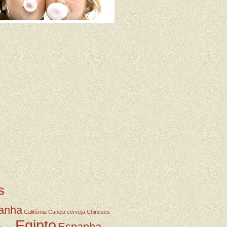
s
anha
Califórnia
Canela
cerveja
Chineses
Egipto
Espanha