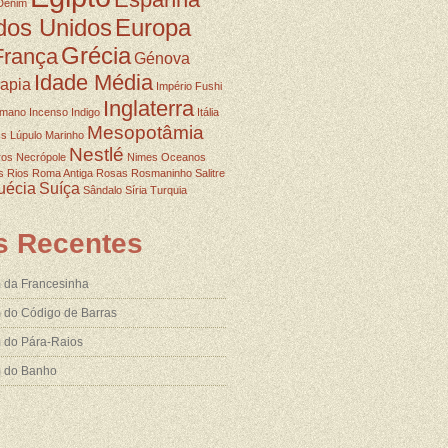
Denim
dos Unidos
Europa
Grécia
França
Génova
Idade Média
rapia
Império Fushi
Inglaterra
omano
Incenso
Indigo
Itália
Mesopotâmia
ss
Lúpulo
Marinho
Nestlé
ros
Necrópole
Nimes
Oceanos
s
Rios
Roma Antiga
Rosas
Rosmaninho
Salitre
uécia
Suíça
Sândalo
Síria
Turquia
s Recentes
 da Francesinha
 do Código de Barras
 do Pára-Raios
m do Banho