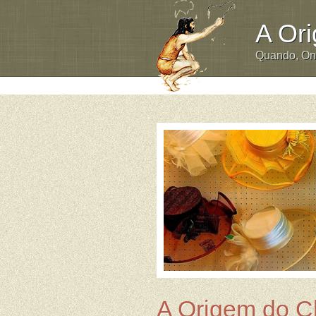
A Or
Quando, O
A Origem do 