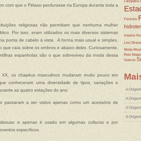
Cleopatra
eram com que o Pétaso perdurasse na Europa durante toda a
Esta
Fenícios
ituições religiosas não permitiam que nenhuma mulher
hidrote
ico. Por isso, eram utilizados os mais diversos sistemas
Império R
ponta de cabelo à vista. A forma mais usual e simples,
Levi Strau
ho que caía sobre os ombros e abaixo deles. Curiosamente,
Moda
Mou
antilhas espanholas são o que sobreviveu da moda dessa
Reis Mago
S
Suecos
Mai
o XX, os chapéus masculinos mudaram muito pouco em
que conheceram uma diversidade de tipos, variações e
A Origem
oante as quatro estações do ano.
A Origem
s passaram a ser vistos apenas como um acessório de
A Origem
A Orige
desuso e apenas é usado em algumas culturas e por
eventos específicos.