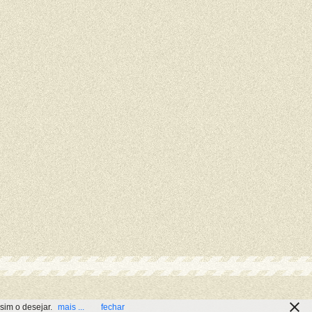
sim o desejar.
mais ...
fechar