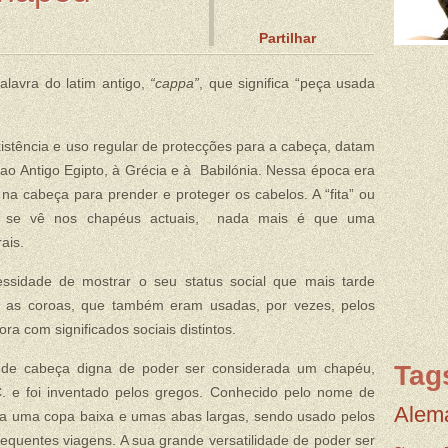
Partilhar
lavra do latim antigo,
“cappa”
, que significa “peça usada
xistência e uso regular de protecções para a cabeça, datam
ao Antigo Egipto, à Grécia e à Babilónia. Nessa época era
na cabeça para prender e proteger os cabelos. A “fita” ou
da se vê nos chapéus actuais, nada mais é que uma
ais.
sidade de mostrar o seu status social que mais tarde
 e as coroas, que também eram usadas, por vezes, pelos
ra com significados sociais distintos.
o de cabeça digna de poder ser considerada um chapéu,
Tag
. e foi inventado pelos gregos. Conhecido pelo nome de
Alem
nha uma copa baixa e umas abas largas, sendo usado pelos
equentes viagens. A sua grande versatilidade de poder ser