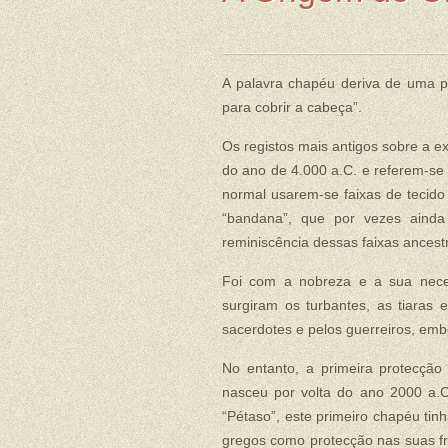
A palavra chapéu deriva de uma pa
para cobrir a cabeça”.
Os registos mais antigos sobre a e
do ano de 4.000 a.C. e referem-se 
normal usarem-se faixas de tecido 
“bandana”, que por vezes ain
reminiscência dessas faixas ancestr
Foi com a nobreza e a sua neces
surgiram os turbantes, as tiaras
sacerdotes e pelos guerreiros, embo
No entanto, a primeira protecçã
nasceu por volta do ano 2000 a.C
“Pétaso”, este primeiro chapéu ti
gregos como protecção nas suas fr