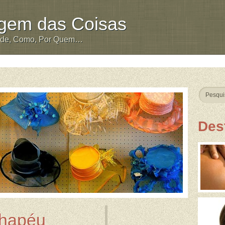
igem das Coisas
nde, Como, Por Quem…
Des
Chapéu