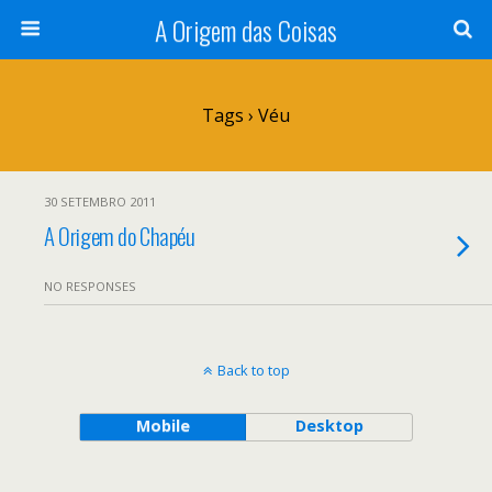
A Origem das Coisas
Tags › Véu
30 SETEMBRO 2011
A Origem do Chapéu
NO RESPONSES
Back to top
Mobile
Desktop