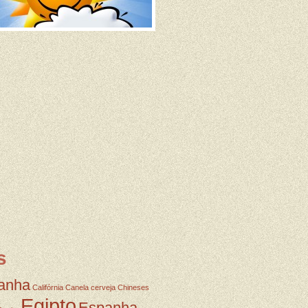
s
anha
Califórnia
Canela
cerveja
Chineses
Egipto
Espanha