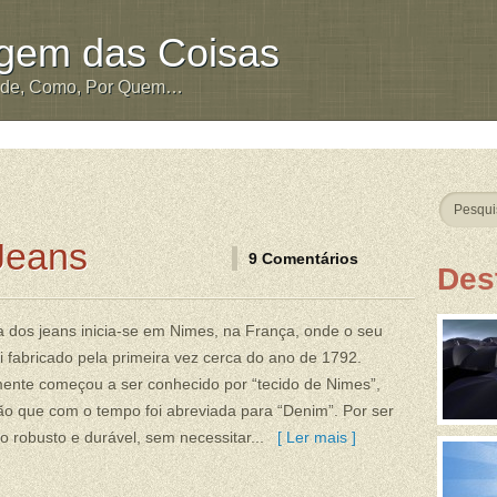
igem das Coisas
nde, Como, Por Quem…
Jeans
9 Comentários
Des
ia dos jeans inicia-se em Nimes, na França, onde o seu
oi fabricado pela primeira vez cerca do ano de 1792.
ente começou a ser conhecido por “tecido de Nimes”,
o que com o tempo foi abreviada para “Denim”. Por ser
o robusto e durável, sem necessitar...
[ Ler mais ]