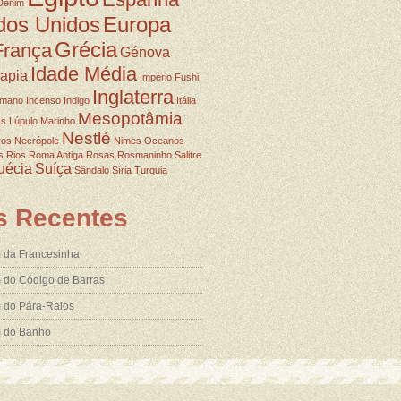
Denim
dos Unidos
Europa
Grécia
França
Génova
Idade Média
rapia
Império Fushi
Inglaterra
omano
Incenso
Indigo
Itália
Mesopotâmia
ss
Lúpulo
Marinho
Nestlé
ros
Necrópole
Nimes
Oceanos
s
Rios
Roma Antiga
Rosas
Rosmaninho
Salitre
uécia
Suíça
Sândalo
Síria
Turquia
s Recentes
 da Francesinha
 do Código de Barras
 do Pára-Raios
m do Banho