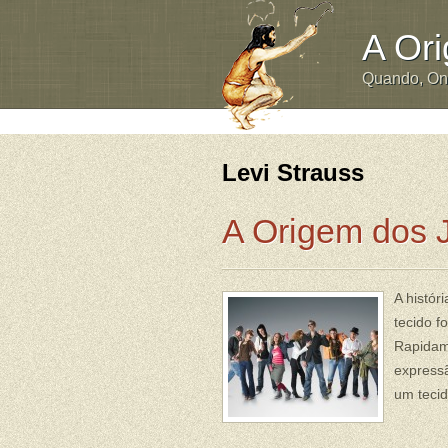
A Or
Quando, O
Levi Strauss
A Origem dos 
A histór
tecido f
Rapidam
expressã
um tecid