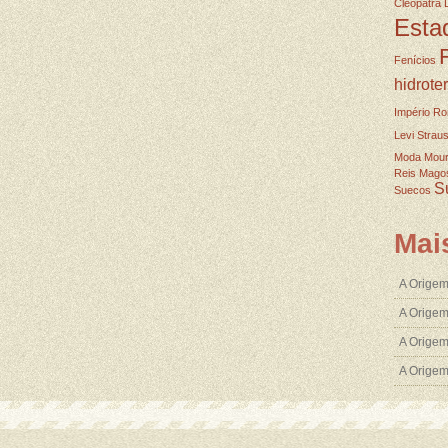
Cleopatra
Esta
Fenícios
hidrote
Império R
Levi Strau
Moda
Mou
Reis Mago
S
Suecos
Mai
A Origem
A Origem
A Origem
A Orige