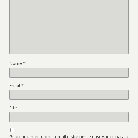
Nome
*
Email
*
Site
Guardar o meu nome, email e site neste navegador para a