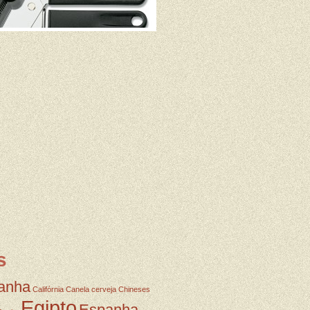
s
anha
Califórnia
Canela
cerveja
Chineses
Egipto
Espanha