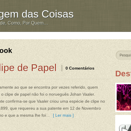
igem das Coisas
nde, Como, Por Quem…
rook
lipe de Papel
0 Comentários
Des
amente ao que se encontra por vezes referido, quem
 o clipe de papel não foi o norueguês Johan Vaaler.
e confirma-se que Vaaler criou uma espécie de clipe no
1899, que requereu a sua patente em 12 de Novembro
o e que a mesma lhe foi...
[ Ler mais ]