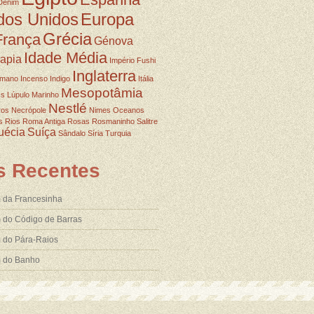
Denim
dos Unidos
Europa
Grécia
França
Génova
Idade Média
rapia
Império Fushi
Inglaterra
omano
Incenso
Indigo
Itália
Mesopotâmia
ss
Lúpulo
Marinho
Nestlé
ros
Necrópole
Nimes
Oceanos
s
Rios
Roma Antiga
Rosas
Rosmaninho
Salitre
uécia
Suíça
Sândalo
Síria
Turquia
s Recentes
 da Francesinha
 do Código de Barras
 do Pára-Raios
m do Banho