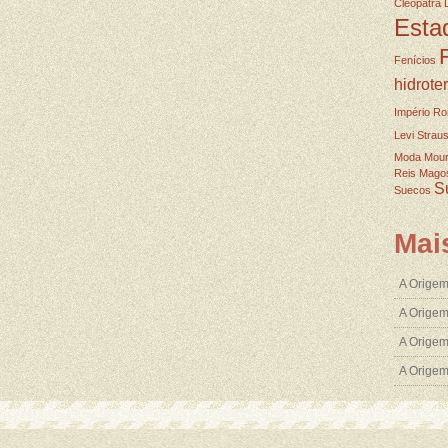
Cleopatra
Esta
Fenícios
hidrote
Império R
Levi Strau
Moda
Mou
Reis Mago
S
Suecos
Mai
A Origem
A Origem
A Origem
A Orige