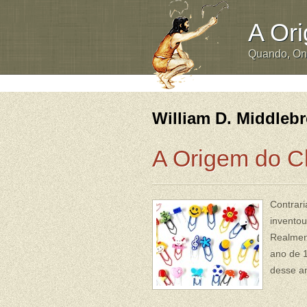
A Or
Quando, O
William D. Middleb
A Origem do C
Contrari
inventou
Realment
ano de 
desse an