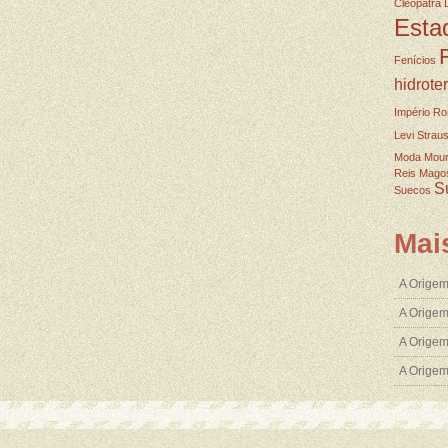
Cleopatra
Esta
Fenícios
hidrote
Império R
Levi Strau
Moda
Mou
Reis Mago
S
Suecos
Mai
A Origem
A Origem
A Origem
A Orige