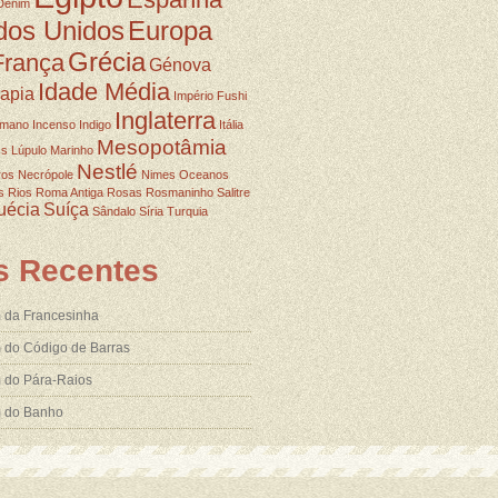
Denim
dos Unidos
Europa
Grécia
França
Génova
Idade Média
rapia
Império Fushi
Inglaterra
omano
Incenso
Indigo
Itália
Mesopotâmia
ss
Lúpulo
Marinho
Nestlé
ros
Necrópole
Nimes
Oceanos
s
Rios
Roma Antiga
Rosas
Rosmaninho
Salitre
uécia
Suíça
Sândalo
Síria
Turquia
s Recentes
 da Francesinha
 do Código de Barras
 do Pára-Raios
m do Banho