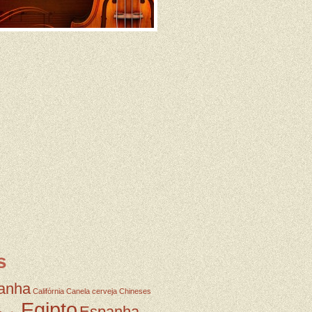
s
anha
Califórnia
Canela
cerveja
Chineses
Egipto
Espanha