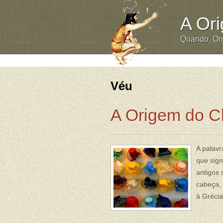
A Or
Quando, O
Véu
A Origem do 
A palavr
que sign
antigos 
cabeça, 
à Grécia