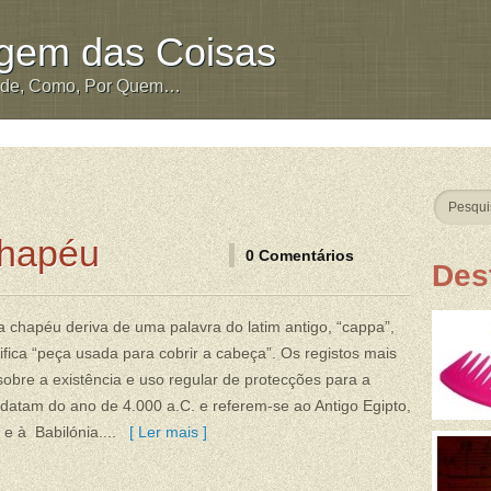
igem das Coisas
nde, Como, Por Quem…
Chapéu
0 Comentários
Des
a chapéu deriva de uma palavra do latim antigo, “cappa”,
ifica “peça usada para cobrir a cabeça”. Os registos mais
sobre a existência e uso regular de protecções para a
datam do ano de 4.000 a.C. e referem-se ao Antigo Egipto,
 e à Babilónia....
[ Ler mais ]