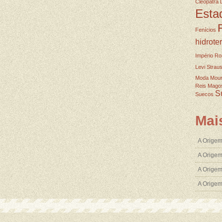
Cleopatra
Esta
Fenícios
hidrote
Império R
Levi Strau
Moda
Mou
Reis Mago
S
Suecos
Mai
A Origem
A Origem
A Origem
A Orige