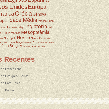
Denim
dos Unidos
Europa
Grécia
França
Génova
Idade Média
rapia
Império Fushi
Inglaterra
omano
Incenso
Indigo
Itália
Mesopotâmia
ss
Lúpulo
Marinho
Nestlé
ros
Necrópole
Nimes
Oceanos
s
Rios
Roma Antiga
Rosas
Rosmaninho
Salitre
uécia
Suíça
Sândalo
Síria
Turquia
s Recentes
 da Francesinha
 do Código de Barras
 do Pára-Raios
m do Banho