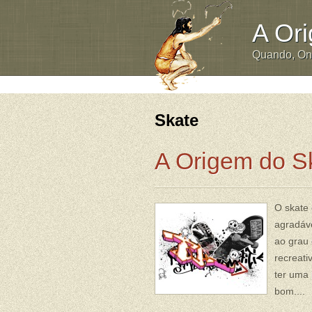
A Or
Quando, O
Skate
A Origem do S
O skate 
agradáve
ao grau 
recreati
ter uma 
bom....