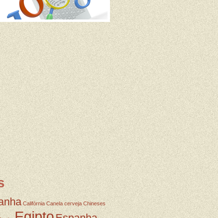
s
anha
Califórnia
Canela
cerveja
Chineses
Egipto
Espanha