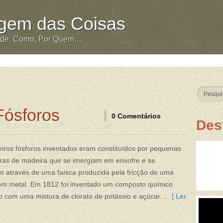
igem das Coisas
nde, Como, Por Quem…
Fósforos
0 Comentários
Des
iros fósforos inventados eram constituídos por pequenas
tiras de madeira que se imergiam em enxofre e se
 através de uma faísca produzida pela fricção de uma
om metal. Em 1812 foi inventado um composto químico
o com uma mistura de clorato de potássio e açúcar...
[ Ler