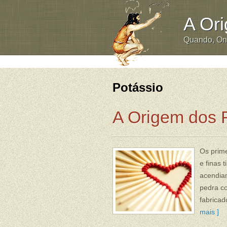
A Or
Quando, O
Potássio
A Origem dos 
Os prime
e finas 
acendiam
pedra c
fabricad
mais ]