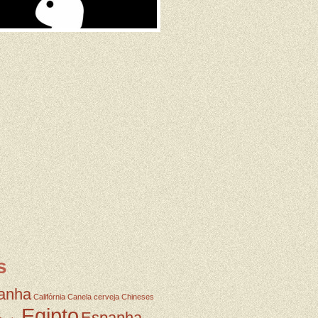
s
anha
Califórnia
Canela
cerveja
Chineses
Egipto
Espanha