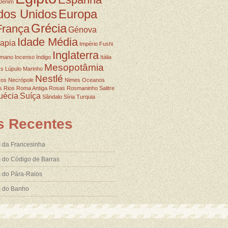
Denim
dos Unidos
Europa
Grécia
França
Génova
Idade Média
rapia
Império Fushi
Inglaterra
omano
Incenso
Indigo
Itália
Mesopotâmia
ss
Lúpulo
Marinho
Nestlé
ros
Necrópole
Nimes
Oceanos
s
Rios
Roma Antiga
Rosas
Rosmaninho
Salitre
uécia
Suíça
Sândalo
Síria
Turquia
s Recentes
 da Francesinha
 do Código de Barras
 do Pára-Raios
m do Banho