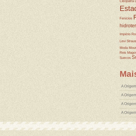
Cleopatra
Esta
Fenícios
hidrote
Império R
Levi Strau
Moda
Mou
Reis Mago
S
Suecos
Mai
A Origem
A Origem
A Origem
A Orige