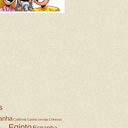
s
anha
Califórnia
Canela
cerveja
Chineses
Egipto
Espanha