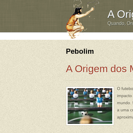
A Or
Quando, O
Pebolim
A Origem dos 
O futebo
impacto
mundo. 
a uma cr
aproxima