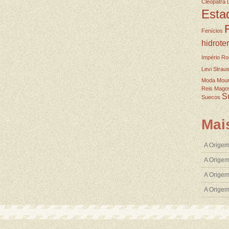
Cleopatra
Esta
Fenícios
hidrote
Império R
Levi Strau
Moda
Mou
Reis Mago
S
Suecos
Mai
A Origem
A Origem
A Origem
A Orige