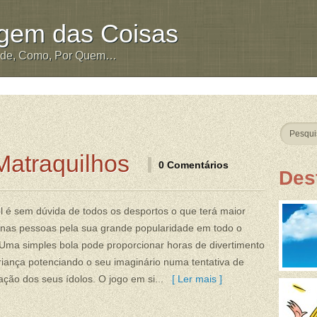
igem das Coisas
nde, Como, Por Quem…
Matraquilhos
0 Comentários
Des
l é sem dúvida de todos os desportos o que terá maior
 nas pessoas pela sua grande popularidade em todo o
Uma simples bola pode proporcionar horas de divertimento
iança potenciando o seu imaginário numa tentativa de
ção dos seus ídolos. O jogo em si...
[ Ler mais ]