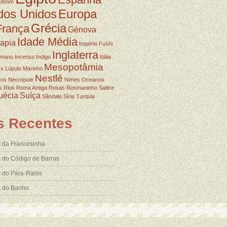
Denim
dos Unidos
Europa
Grécia
França
Génova
Idade Média
rapia
Império Fushi
Inglaterra
omano
Incenso
Indigo
Itália
Mesopotâmia
ss
Lúpulo
Marinho
Nestlé
ros
Necrópole
Nimes
Oceanos
s
Rios
Roma Antiga
Rosas
Rosmaninho
Salitre
uécia
Suíça
Sândalo
Síria
Turquia
s Recentes
 da Francesinha
 do Código de Barras
 do Pára-Raios
m do Banho