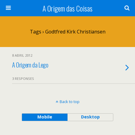
A Origem das Coisas
Tags › Godtfred Kirk Christiansen
8 ABRIL 2012
A Origem da Lego
3 RESPONSES
Back to top
Mobile
Desktop