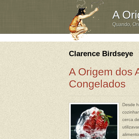
A Or
Quando, O
Clarence Birdseye
A Origem dos 
Congelados
Desde h
cozinhar
cerca de
utilizav
alimento