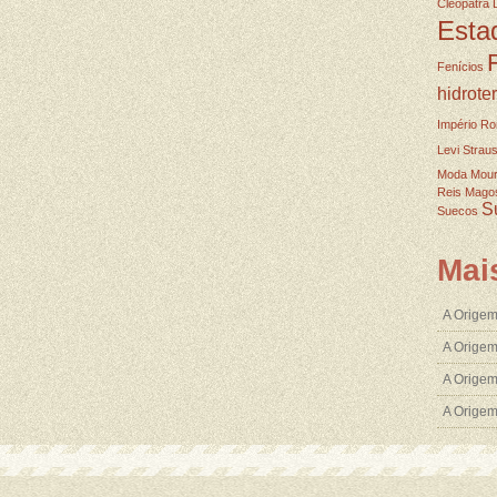
Cleopatra
Esta
Fenícios
hidrote
Império R
Levi Strau
Moda
Mou
Reis Mago
S
Suecos
Mai
A Origem
A Origem
A Origem
A Orige