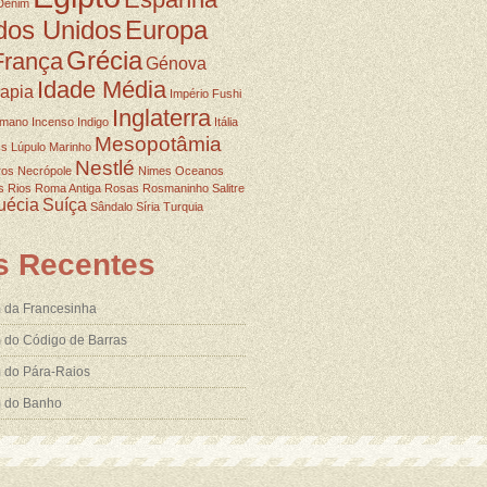
Denim
dos Unidos
Europa
Grécia
França
Génova
Idade Média
rapia
Império Fushi
Inglaterra
omano
Incenso
Indigo
Itália
Mesopotâmia
ss
Lúpulo
Marinho
Nestlé
ros
Necrópole
Nimes
Oceanos
s
Rios
Roma Antiga
Rosas
Rosmaninho
Salitre
uécia
Suíça
Sândalo
Síria
Turquia
s Recentes
 da Francesinha
 do Código de Barras
 do Pára-Raios
m do Banho