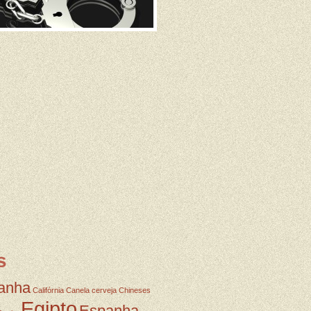
s
anha
Califórnia
Canela
cerveja
Chineses
Egipto
Espanha