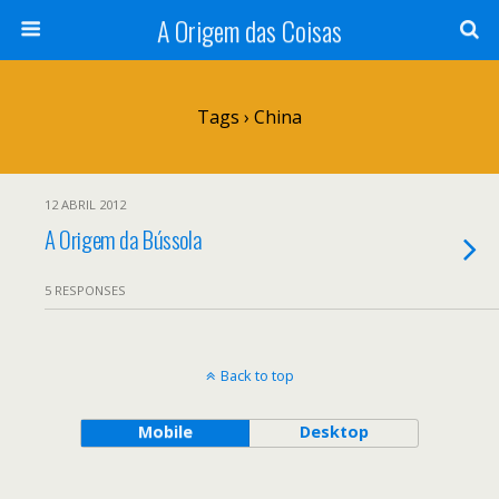
A Origem das Coisas
Tags › China
12 ABRIL 2012
A Origem da Bússola
5 RESPONSES
Back to top
Mobile
Desktop