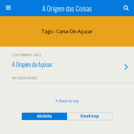
A Origem das Coisas
Tags › Cana-De-Açucar
5 SETEMBRO 2012
A Origem do Açúcar
NO RESPONSES
Back to top
Mobile
Desktop