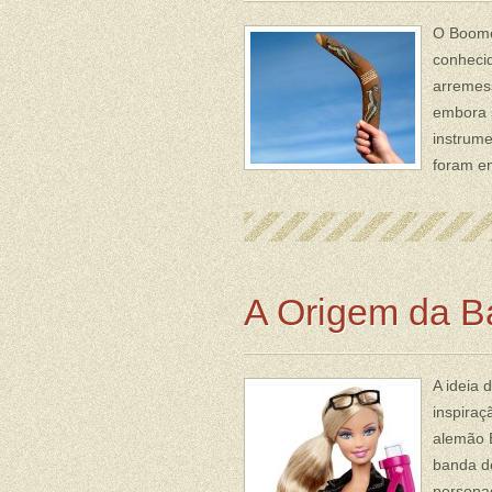
O Boome
conheci
arremess
embora s
instrum
foram e
A Origem da B
A ideia 
inspiraç
alemão B
banda de
personag