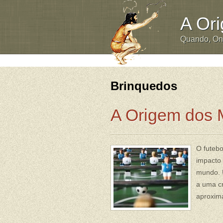
A Or
Quando, O
Brinquedos
A Origem dos 
O futebo
impacto
mundo. 
a uma cr
aproxima