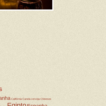
s
anha
Califórnia
Canela
cerveja
Chineses
Egipto
Espanha