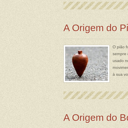
A Origem do P
O pião f
sempre d
usado no
moviment
à sua vo
A Origem do 