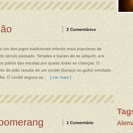
ião
2 Comentários
oi um dos jogos tradicionais infantis mais populares de
o século passado. Simples e barato de se adquirir, era
s pátios das escolas por quase todas as crianças. O
o do pião resulta de um cordel (baraça ou guita) enrolado
lta. O cordel segura-se...
[ Ler mais ]
Tag
Boomerang
Alem
1 Comentário