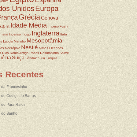
Denim
dos Unidos
Europa
Grécia
França
Génova
Idade Média
rapia
Império Fushi
Inglaterra
omano
Incenso
Indigo
Itália
Mesopotâmia
ss
Lúpulo
Marinho
Nestlé
ros
Necrópole
Nimes
Oceanos
s
Rios
Roma Antiga
Rosas
Rosmaninho
Salitre
uécia
Suíça
Sândalo
Síria
Turquia
s Recentes
 da Francesinha
 do Código de Barras
 do Pára-Raios
m do Banho