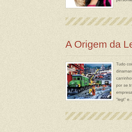
A Origem da L
Tudo co
dinamarq
carrinho
por se 
empresa
“legt” e.