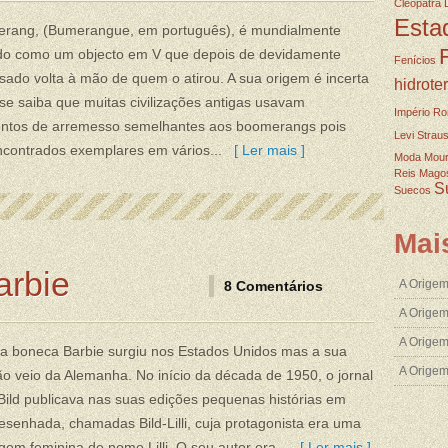
Cleopatra
Esta
rang, (Bumerangue, em português), é mundialmente
do como um objecto em V que depois de devidamente
Fenícios
ado volta à mão de quem o atirou. A sua origem é incerta
hidrote
e saiba que muitas civilizações antigas usavam
Império R
entos de arremesso semelhantes aos boomerangs pois
Levi Strau
ncontrados exemplares em vários...
[ Ler mais ]
Moda
Mou
Reis Mago
S
Suecos
Mai
arbie
A Origem
8 Comentários
A Origem
A Origem
da boneca Barbie surgiu nos Estados Unidos mas a sua
A Orige
ão veio da Alemanha. No início da década de 1950, o jornal
ild publicava nas suas edições pequenas histórias em
senhada, chamadas Bild-Lilli, cuja protagonista era uma
em feminina de nome Lilli. O seu autor era...
[ Ler mais ]