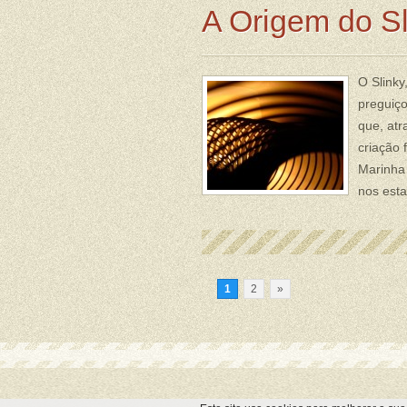
A Origem do Sl
O Slink
preguiço
que, atr
criação 
Marinha
nos esta
1
2
»