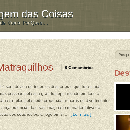
igem das Coisas
nde, Como, Por Quem…
Matraquilhos
0 Comentários
Des
l é sem dúvida de todos os desportos o que terá maior
 nas pessoas pela sua grande popularidade em todo o
Uma simples bola pode proporcionar horas de divertimento
iança potenciando o seu imaginário numa tentativa de
ção dos seus ídolos. O jogo em si...
[ Ler mais ]