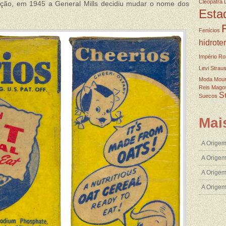
Cleopatra
lução, em 1945 a General Mills decidiu mudar o nome dos
Esta
Fenícios
hidrote
Império R
Levi Strau
Moda
Mou
Reis Mago
S
Suecos
Mai
A Origem
A Origem
A Origem
A Orige