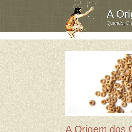
A Or
Quando, O
A Origem dos 