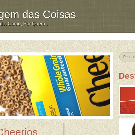
igem das Coisas
nde, Como, Por Quem…
Des
Cheerios