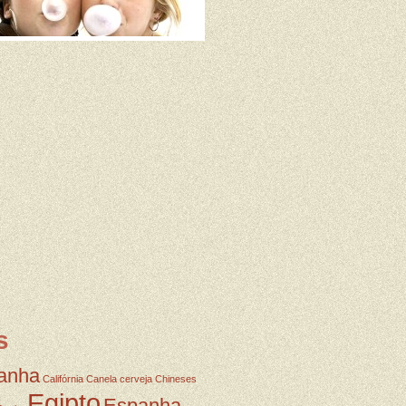
s
anha
Califórnia
Canela
cerveja
Chineses
Egipto
Espanha