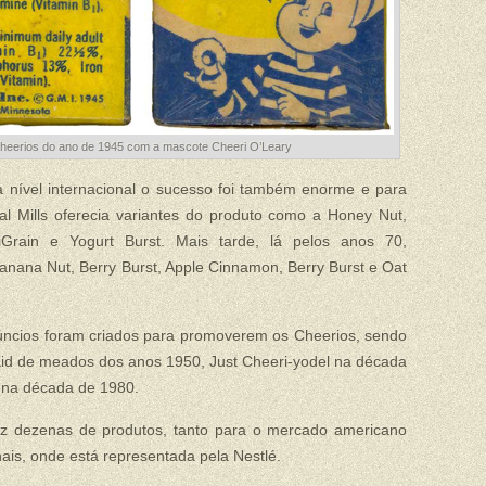
Cheerios do ano de 1945 com a mascote Cheeri O’Leary
nível internacional o sucesso foi também enorme e para
l Mills oferecia variantes do produto como a Honey Nut,
iGrain e Yogurt Burst. Mais tarde, lá pelos anos 70,
nana Nut, Berry Burst, Apple Cinnamon, Berry Burst e Oat
úncios foram criados para promoverem os Cheerios, sendo
id de meados dos anos 1950, Just Cheeri-yodel na década
na década de 1980.
uz dezenas de produtos, tanto para o mercado americano
is, onde está representada pela Nestlé.