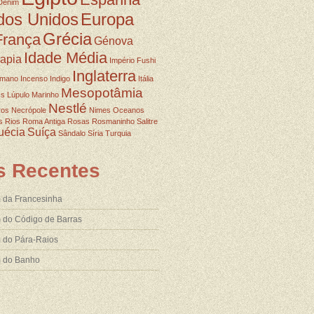
Denim
dos Unidos
Europa
Grécia
França
Génova
Idade Média
rapia
Império Fushi
Inglaterra
omano
Incenso
Indigo
Itália
Mesopotâmia
ss
Lúpulo
Marinho
Nestlé
ros
Necrópole
Nimes
Oceanos
s
Rios
Roma Antiga
Rosas
Rosmaninho
Salitre
uécia
Suíça
Sândalo
Síria
Turquia
s Recentes
 da Francesinha
 do Código de Barras
 do Pára-Raios
m do Banho