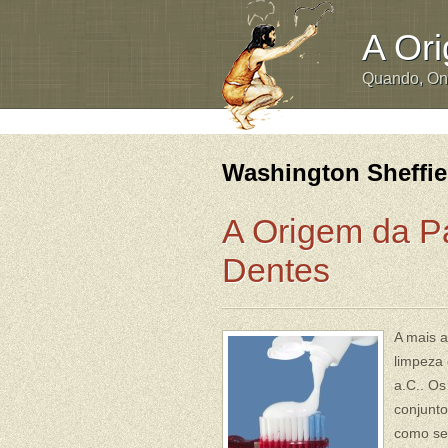
A Or
Quando, O
Washington Sheffie
A Origem da P
Dentes
A mais a
limpeza 
a.C.. Os
conjunto
como ser