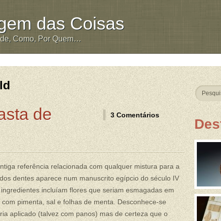
igem das Coisas
nde, Como, Por Quem…
ld
asta de
3 Comentários
Des
ntiga referência relacionada com qualquer mistura para a
dos dentes aparece num manuscrito egípcio do século IV
 ingredientes incluíam flores que seriam esmagadas em
 com pimenta, sal e folhas de menta. Desconhece-se
ia aplicado (talvez com panos) mas de certeza que o