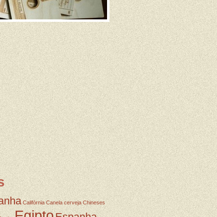
s
anha
Califórnia
Canela
cerveja
Chineses
Egipto
Espanha