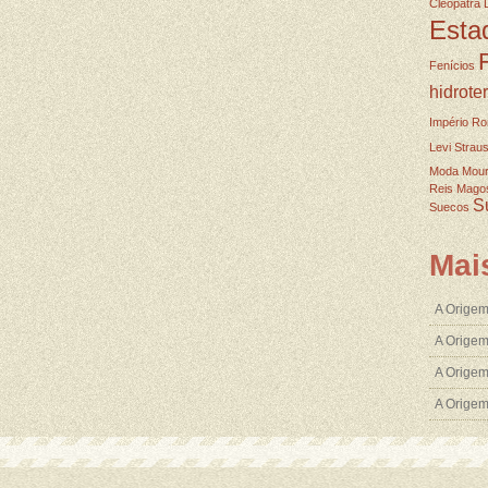
Cleopatra
Esta
Fenícios
hidrote
Império R
Levi Strau
Moda
Mou
Reis Mago
S
Suecos
Mai
A Origem
A Origem
A Origem
A Orige