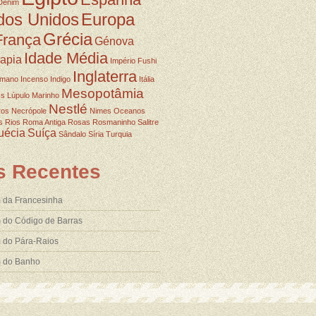
Denim
dos Unidos
Europa
Grécia
França
Génova
Idade Média
rapia
Império Fushi
Inglaterra
omano
Incenso
Indigo
Itália
Mesopotâmia
ss
Lúpulo
Marinho
Nestlé
ros
Necrópole
Nimes
Oceanos
s
Rios
Roma Antiga
Rosas
Rosmaninho
Salitre
uécia
Suíça
Sândalo
Síria
Turquia
s Recentes
 da Francesinha
 do Código de Barras
 do Pára-Raios
m do Banho