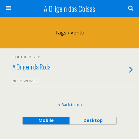
A Origem das Coisas
Tags › Vento
3 OUTUBRO 2011
A Origem da Roda
NO RESPONSES
Back to top
Mobile
Desktop