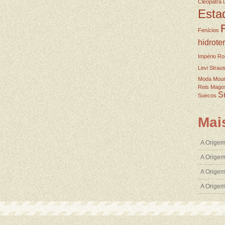
Cleopatra
Esta
Fenícios
hidrote
Império R
Levi Strau
Moda
Mou
Reis Mago
S
Suecos
Mai
A Origem
A Origem
A Origem
A Orige