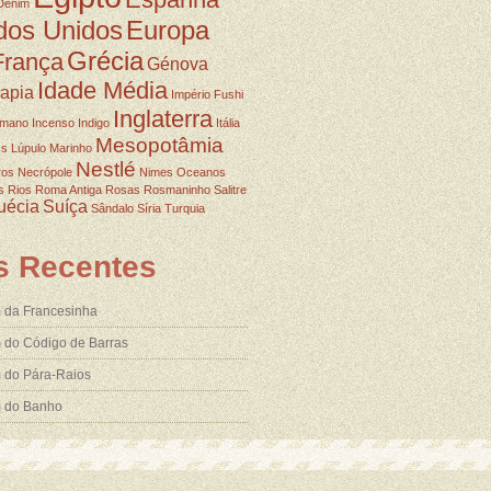
Denim
dos Unidos
Europa
Grécia
França
Génova
Idade Média
rapia
Império Fushi
Inglaterra
omano
Incenso
Indigo
Itália
Mesopotâmia
ss
Lúpulo
Marinho
Nestlé
ros
Necrópole
Nimes
Oceanos
s
Rios
Roma Antiga
Rosas
Rosmaninho
Salitre
uécia
Suíça
Sândalo
Síria
Turquia
s Recentes
 da Francesinha
 do Código de Barras
 do Pára-Raios
m do Banho