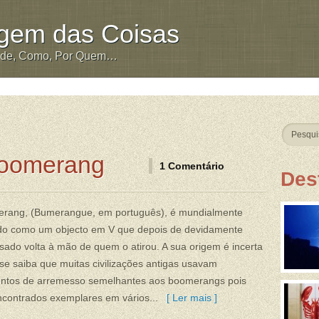
igem das Coisas
nde, Como, Por Quem…
Boomerang
1 Comentário
Des
rang, (Bumerangue, em português), é mundialmente
do como um objecto em V que depois de devidamente
ado volta à mão de quem o atirou. A sua origem é incerta
e saiba que muitas civilizações antigas usavam
entos de arremesso semelhantes aos boomerangs pois
ncontrados exemplares em vários...
[ Ler mais ]