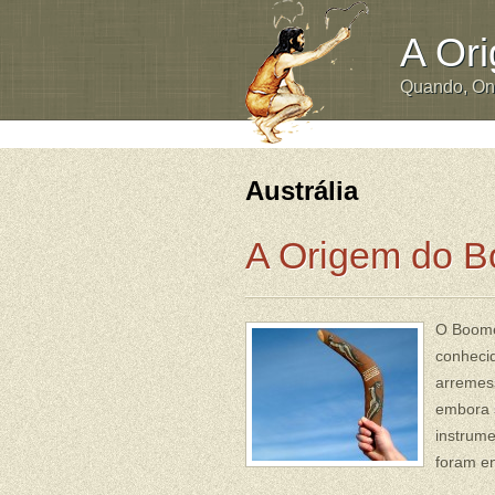
A Or
Quando, O
Austrália
A Origem do 
O Boome
conheci
arremess
embora s
instrum
foram e