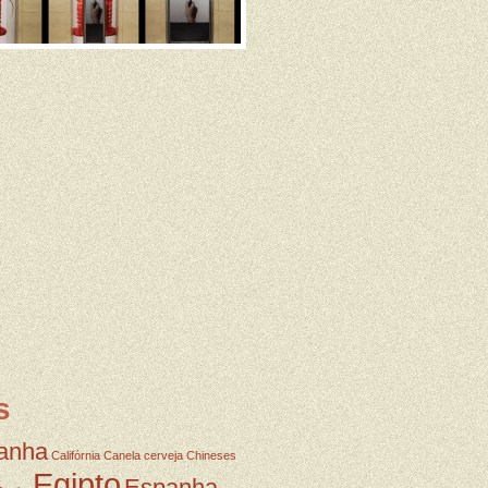
s
anha
Califórnia
Canela
cerveja
Chineses
Egipto
Espanha