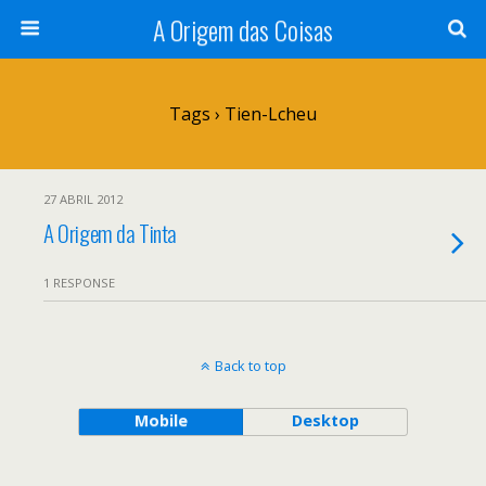
A Origem das Coisas
Tags › Tien-Lcheu
27 ABRIL 2012
A Origem da Tinta
1 RESPONSE
Back to top
Mobile
Desktop