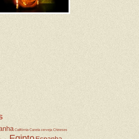
s
anha
Califórnia
Canela
cerveja
Chineses
Egipto
Espanha