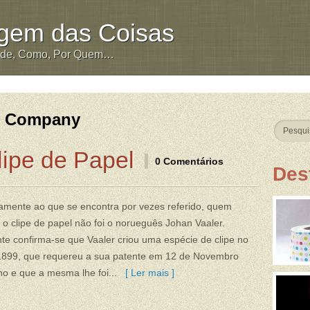
igem das Coisas
nde, Como, Por Quem…
g Company
lipe de Papel
0 Comentários
Des
amente ao que se encontra por vezes referido, quem
 o clipe de papel não foi o norueguês Johan Vaaler.
e confirma-se que Vaaler criou uma espécie de clipe no
1899, que requereu a sua patente em 12 de Novembro
o e que a mesma lhe foi...
[ Ler mais ]