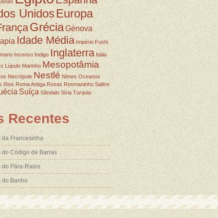
Denim
dos Unidos
Europa
Grécia
França
Génova
Idade Média
rapia
Império Fushi
Inglaterra
omano
Incenso
Indigo
Itália
Mesopotâmia
ss
Lúpulo
Marinho
Nestlé
ros
Necrópole
Nimes
Oceanos
s
Rios
Roma Antiga
Rosas
Rosmaninho
Salitre
uécia
Suíça
Sândalo
Síria
Turquia
s Recentes
 da Francesinha
 do Código de Barras
 do Pára-Raios
m do Banho