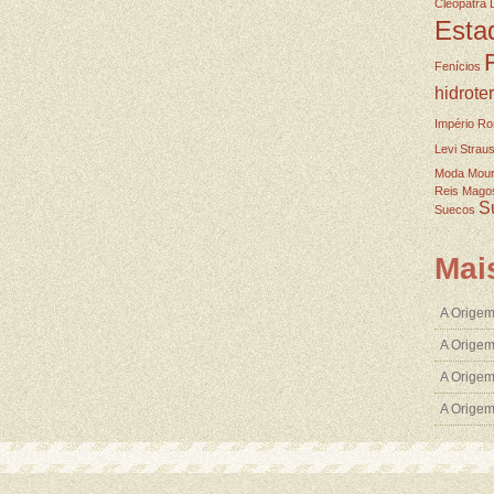
Cleopatra
Esta
Fenícios
hidrote
Império R
Levi Strau
Moda
Mou
Reis Mago
S
Suecos
Mai
A Origem
A Origem
A Origem
A Orige