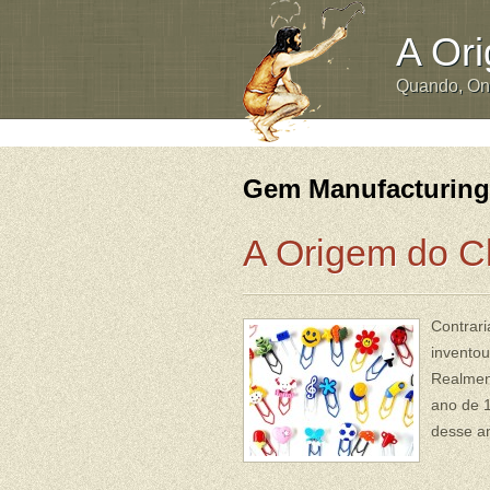
A Or
Quando, O
Gem Manufacturin
A Origem do C
Contrari
inventou
Realment
ano de 
desse an