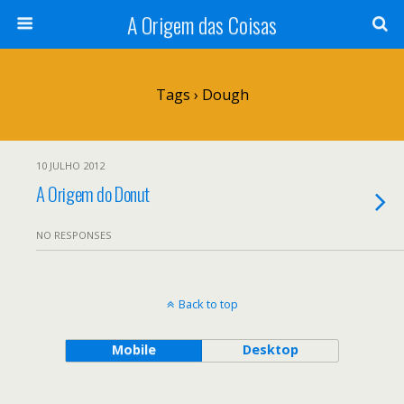
A Origem das Coisas
Tags › Dough
10 JULHO 2012
A Origem do Donut
NO RESPONSES
Back to top
Mobile
Desktop